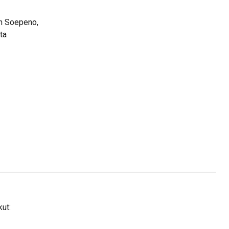
en Soepeno,
ta
kut: