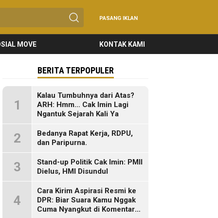
PASANG IKLAN
SIAL MOVE
KONTAK KAMI
BERITA TERPOPULER
Kalau Tumbuhnya dari Atas?
1
ARH: Hmm… Cak Imin Lagi
Ngantuk Sejarah Kali Ya
Bedanya Rapat Kerja, RDPU,
2
dan Paripurna.
Stand-up Politik Cak Imin: PMII
3
Dielus, HMI Disundul
Cara Kirim Aspirasi Resmi ke
4
DPR: Biar Suara Kamu Nggak
Cuma Nyangkut di Komentar