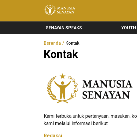
Manusia Senayan
Manusia Bicara, Senayan Bersuara
SENAYAN SPEAKS
YOUTH
Beranda
Kontak
Kontak
Kami terbuka untuk pertanyaan, masukan, kor
kami melalui informasi berikut:
Redaksi