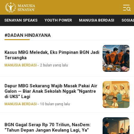
Manusia Senayan
Manusia Bicara, Senayan Bersuara
SENAYAN SPEAKS
YOUTH POWER
MANUSIA BERDASI
SOSIA
#DADAN HINDAYANA
Kasus MBG Meledak, Eks Pimpinan BGN Jadi
Tersangka
MANUSIA BERDASI
2 bulan yang lalu
Dapur MBG Sekarang Wajib Masak Pakai Air
Galon — Biar Anak Sekolah Nggak “Ngantre
di UKS” Lagi
MANUSIA BERDASI
10 bulan yang lalu
BGN Gagal Serap Rp 70 Triliun, NasDem:
“Tahun Depan Jangan Keulang Lagi, Ya”