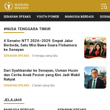
Manusia Senayan
Manusia Bicara, Senayan Bersuara
SENAYAN SPEAKS
YOUTH POWER
MANUSIA BERDASI
SOSIA
#NUSA TENGGARA TIMUR
4 Senator NTT 2024–2029: Empat Jalur
Berbeda, Satu Misi Bawa Suara Flobamora
ke Senayan
SENAYAN SPEAKS
3 minggu yang lalu
Dari Syahbandar ke Senayan, Usman Husin
dan Cerita Anak Pesisir yang Kini Jadi Wakil
Rakyat
SENAYAN SPEAKS
2 bulan yang lalu
JELAJAHI