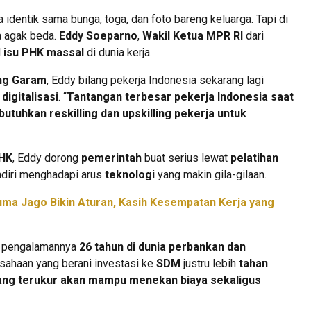
 identik sama bunga, toga, dan foto bareng keluarga. Tapi di
a agak beda.
Eddy Soeparno
,
Wakil Ketua MPR RI
dari
l
isu PHK massal
di dunia kerja.
ng Garam
, Eddy bilang pekerja Indonesia sekarang lagi
n
digitalisasi
. “
Tantangan terbesar pekerja Indonesia saat
ibutuhkan reskilling dan upskilling pekerja untuk
HK
, Eddy dorong
pemerintah
buat serius lewat
pelatihan
sendiri menghadapi arus
teknologi
yang makin gila-gilaan.
uma Jago Bikin Aturan, Kasih Kesempatan Kerja yang
g pengalamannya
26 tahun di dunia perbankan dan
usahaan yang berani investasi ke
SDM
justru lebih
tahan
yang terukur akan mampu menekan biaya sekaligus