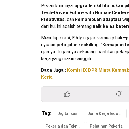
Pesan kuncinya:
upgrade skill itu bukan pi
Tech-Driven Future with Human-Center
kreativitas
, dan
kemampuan adaptasi
waj
dari itu, ini adalah tentang
naik kelas keter
Menutup orasi, Eddy ngajak semua pihak—
p
nyusun
peta jalan reskilling
. “
Kemajuan tek
ujarnya. Tugasnya sekarang, pastikan peker
kerja yang makin canggih.
Baca Juga :
Komisi IX DPR Minta Kemnak
Kerja
Tag:
Digitalisasi
Dunia Kerja Indonesia
Pekerja dan Teknologi
Pelatihan Pekerja