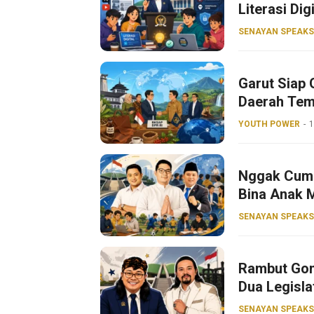
Literasi Dig
SENAYAN SPEAKS
Garut Siap 
Daerah Tem
YOUTH POWER
1
Nggak Cuma 
Bina Anak 
SENAYAN SPEAKS
Rambut Gon
Dua Legisla
SENAYAN SPEAKS