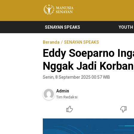
Manusia Senayan
Manusia Bicara, Senayan Bersuara
SENAYAN SPEAKS
YOUTH
Beranda
SENAYAN SPEAKS
Eddy Soeparno Inga
Nggak Jadi Korba
Senin, 8 September 2025 00:57 WIB
Admin
Tim Redaksi