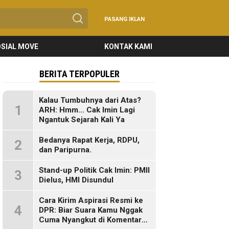
PASANG IKLAN
SIAL MOVE
KONTAK KAMI
BERITA TERPOPULER
Kalau Tumbuhnya dari Atas?
1
ARH: Hmm… Cak Imin Lagi
Ngantuk Sejarah Kali Ya
Bedanya Rapat Kerja, RDPU,
2
dan Paripurna.
Stand-up Politik Cak Imin: PMII
3
Dielus, HMI Disundul
Cara Kirim Aspirasi Resmi ke
4
DPR: Biar Suara Kamu Nggak
Cuma Nyangkut di Komentar