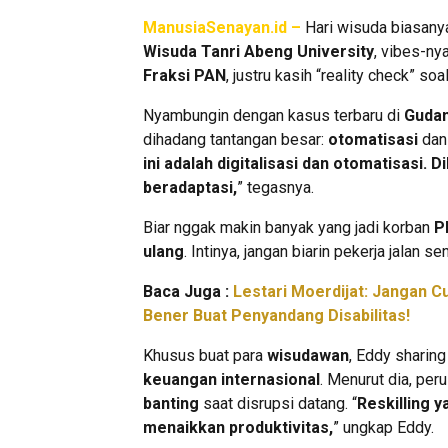
ManusiaSenayan.id –
Hari wisuda biasanya
Wisuda Tanri Abeng University
, vibes-ny
Fraksi PAN
, justru kasih “reality check” soa
Nyambungin dengan kasus terbaru di
Guda
dihadang tantangan besar:
otomatisasi
da
ini adalah digitalisasi dan otomatisasi. D
beradaptasi,
” tegasnya.
Biar nggak makin banyak yang jadi korban
P
ulang
. Intinya, jangan biarin pekerja jalan 
Baca Juga :
Lestari Moerdijat: Jangan C
Bener Buat Penyandang Disabilitas!
Khusus buat para
wisudawan
, Eddy sharin
keuangan internasional
. Menurut dia, per
banting
saat disrupsi datang. “
Reskilling 
menaikkan produktivitas,
” ungkap Eddy.