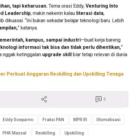
lihan, tapi keharusan.
Tema orasi Eddy,
Venturing Into
ed Leadership
, makin nekenin kalau
literasi data
,
ib dikuasai. “Ini bukan sekadar belajar teknologi baru. Lebih
ampilan,
” katanya.
emerintah, kampus, sampai industri
—buat kerja bareng
nologi informasi tak bisa dan tidak perlu dihentikan,
”
ja nggak ketinggalan
upgrade skill
biar tetap relevan di dunia
er Perkuat Anggaran Reskilling dan Upskilling Tenaga
0
Eddy Soeparno
Fraksi PAN
MPR RI
Otomatisasi
PHK Massal
Reskilling
Upskilling