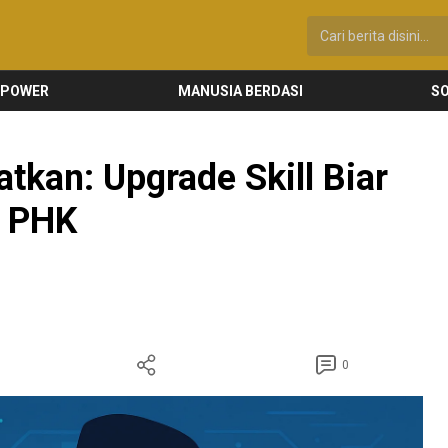
 POWER
MANUSIA BERDASI
SO
tkan: Upgrade Skill Biar
n PHK
0