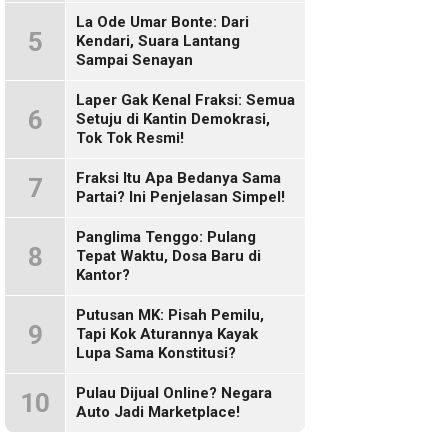
Sosmed!
La Ode Umar Bonte: Dari
5
Kendari, Suara Lantang
Sampai Senayan
Laper Gak Kenal Fraksi: Semua
6
Setuju di Kantin Demokrasi,
Tok Tok Resmi!
Fraksi Itu Apa Bedanya Sama
7
Partai? Ini Penjelasan Simpel!
Panglima Tenggo: Pulang
8
Tepat Waktu, Dosa Baru di
Kantor?
Putusan MK: Pisah Pemilu,
9
Tapi Kok Aturannya Kayak
Lupa Sama Konstitusi?
Pulau Dijual Online? Negara
10
Auto Jadi Marketplace!