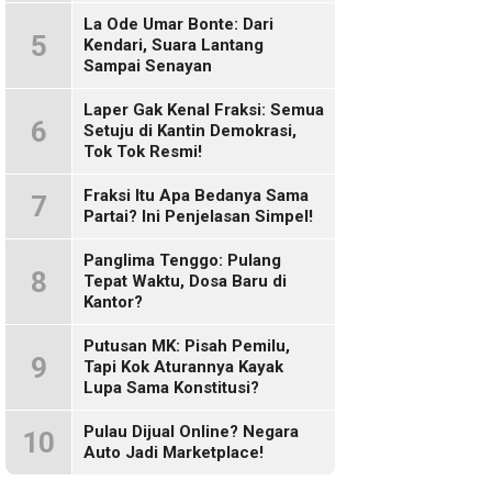
Sosmed!
La Ode Umar Bonte: Dari
5
Kendari, Suara Lantang
Sampai Senayan
Laper Gak Kenal Fraksi: Semua
6
Setuju di Kantin Demokrasi,
Tok Tok Resmi!
Fraksi Itu Apa Bedanya Sama
7
Partai? Ini Penjelasan Simpel!
Panglima Tenggo: Pulang
8
Tepat Waktu, Dosa Baru di
Kantor?
Putusan MK: Pisah Pemilu,
9
Tapi Kok Aturannya Kayak
Lupa Sama Konstitusi?
Pulau Dijual Online? Negara
10
Auto Jadi Marketplace!