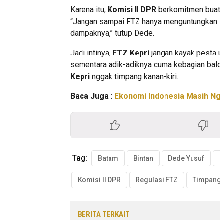
Karena itu,
Komisi II DPR
berkomitmen bua
“Jangan sampai FTZ hanya menguntungkan s
dampaknya,” tutup Dede.
Jadi intinya,
FTZ Kepri
jangan kayak pesta 
sementara adik-adiknya cuma kebagian balo
Kepri
nggak timpang kanan-kiri.
Baca Juga :
Ekonomi Indonesia Masih Nge
Tag:
Batam
Bintan
Dede Yusuf
Komisi II DPR
Regulasi FTZ
BERITA TERKAIT