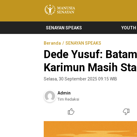
Manusia Senayan
Manusia Bicara, Senayan Bersuara
SENAYAN SPEAKS
YOUTH
Beranda
SENAYAN SPEAKS
Dede Yusuf: Batam
Karimun Masih Sta
Selasa, 30 September 2025 09:15 WIB
Admin
Tim Redaksi