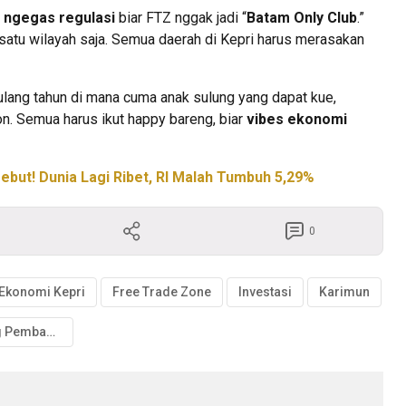
t
ngegas regulasi
biar FTZ nggak jadi “
Batam Only Club
.”
atu wilayah saja. Semua daerah di Kepri harus merasakan
ulang tahun di mana cuma anak sulung yang dapat kue,
n. Semua harus ikut happy bareng, biar
vibes ekonomi
but! Dunia Lagi Ribet, RI Malah Tumbuh 5,29%
0
Ekonomi Kepri
Free Trade Zone
Investasi
Karimun
Timpang Pembangunan