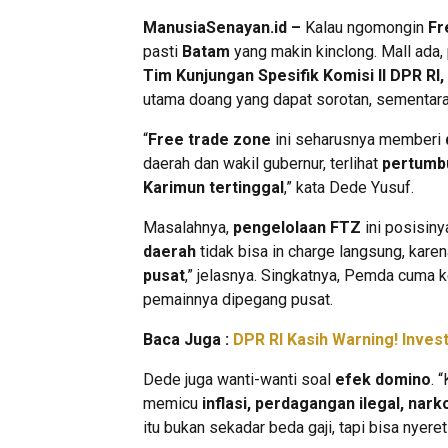
ManusiaSenayan.id –
Kalau ngomongin
Fr
pasti
Batam
yang makin kinclong. Mall ada, 
Tim Kunjungan Spesifik Komisi II DPR RI
utama doang yang dapat sorotan, sementara 
“
Free trade zone
ini seharusnya memberi
daerah dan wakil gubernur, terlihat
pertumb
Karimun tertinggal
,” kata Dede Yusuf.
Masalahnya,
pengelolaan FTZ
ini posisiny
daerah
tidak bisa in charge langsung, kare
pusat
,” jelasnya. Singkatnya, Pemda cuma 
pemainnya dipegang pusat.
Baca Juga :
DPR RI Kasih Warning! Inves
Dede juga wanti-wanti soal
efek domino
. 
memicu
inflasi, perdagangan ilegal, nar
itu bukan sekadar beda gaji, tapi bisa nyeret