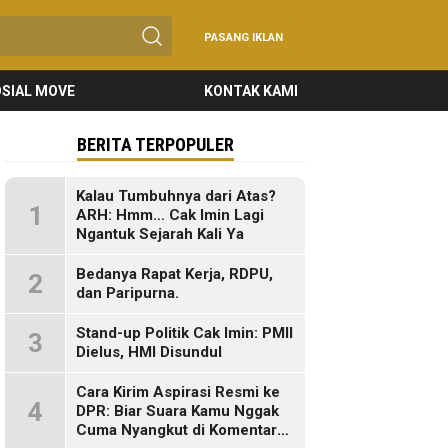
PASANG IKLAN
SIAL MOVE
KONTAK KAMI
BERITA TERPOPULER
Kalau Tumbuhnya dari Atas?
1
ARH: Hmm… Cak Imin Lagi
Ngantuk Sejarah Kali Ya
Bedanya Rapat Kerja, RDPU,
2
dan Paripurna.
Stand-up Politik Cak Imin: PMII
3
Dielus, HMI Disundul
Cara Kirim Aspirasi Resmi ke
4
DPR: Biar Suara Kamu Nggak
Cuma Nyangkut di Komentar