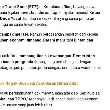
ee Trade Zone (FTZ) di Kepulauan Riau
, bayangannya
pabrik jalan,
investasi deras
. Tapi ternyata, menurut
Ketua
, Dede Yusuf
, kondisi ini kayak film yang cuma pemeran
figuran cuma lewat sekilas.
dampak merata
. Namun berdasarkan paparan dari kepala
uhan ekonomi timpang
.
Batam maju
, tapi
Bintan dan
a unik. “Ada
tumpang tindih kewenangan
.
Pemerintah
na
badan pengelola
itu langsung berhubungan dengan
kebagian jadi penonton pertandingan, sementara wasit sama
tor Nggak Bisa Lagi Asal Garap Hutan Adat
“Kalau pertumbuhan tidak merata, akan ada
gap
. Gap itu bisa
koba, dan TPPO
,” tegasnya. Jadi jangan salah, gap ekonomi
 ke urusan yang jauh lebih ribet.