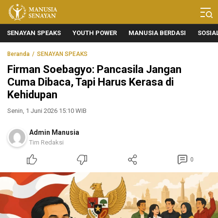
Manusia Senayan
Manusia Bicara, Senayan Bersuara
SENAYAN SPEAKS
YOUTH POWER
MANUSIA BERDASI
SOSIA
Beranda
SENAYAN SPEAKS
Firman Soebagyo: Pancasila Jangan
Cuma Dibaca, Tapi Harus Kerasa di
Kehidupan
Senin, 1 Juni 2026 15:10 WIB
Admin Manusia
Tim Redaksi
0