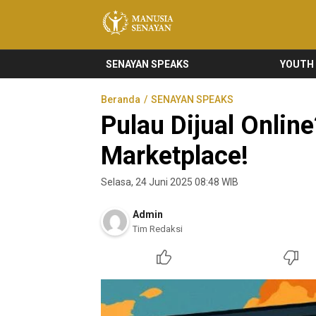
Manusia Senayan
Manusia Bicara, Senayan Bersuara
SENAYAN SPEAKS
YOUTH
Beranda
SENAYAN SPEAKS
Pulau Dijual Onlin
Marketplace!
Selasa, 24 Juni 2025 08:48 WIB
Admin
Tim Redaksi