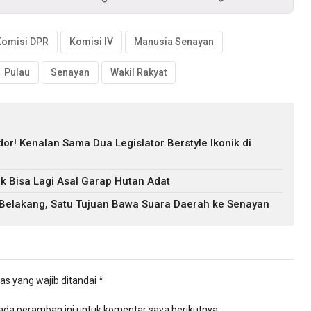
Komisi DPR
Komisi IV
Manusia Senayan
Pulau
Senayan
Wakil Rakyat
r! Kenalan Sama Dua Legislator Berstyle Ikonik di
k Bisa Lagi Asal Garap Hutan Adat
 Belakang, Satu Tujuan Bawa Suara Daerah ke Senayan
as yang wajib ditandai
*
ada peramban ini untuk komentar saya berikutnya.