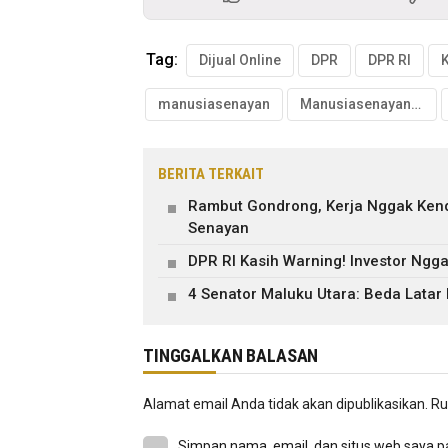
Tag:
Dijual Online
DPR
DPR RI
manusiasenayan
Manusiasenayan.id
BERITA TERKAIT
Rambut Gondrong, Kerja Nggak Kendo
Senayan
DPR RI Kasih Warning! Investor Ngga
4 Senator Maluku Utara: Beda Latar
TINGGALKAN BALASAN
Alamat email Anda tidak akan dipublikasikan.
Ru
Simpan nama, email, dan situs web saya p