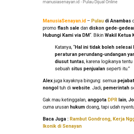
manusiasenayan.id - Pulau Dijual Online
ManusiaSenayan.id
–
Pulau
di Anambas
d
promo
flash sale
dan
diskon gede-gedea
Hubungi Kami via DM
“. Bikin
Wakil Ketua 
Katanya, “
Hal ini tidak boleh sele
peraturan perundang-undangan ya
diusut tuntas
, karena logikanya tent
sebuah
situs penjualan
seperti itu.”
Alex
juga kayaknya bingung: semua
pejaba
nongol
tuh di
website
. Jadi,
pemerintah
se
Gak mau ketinggalan,
anggota
DPR
lain
,
Jo
cuma urusan
hukum
doang, tapi udah nyen
Baca Juga :
Rambut Gondrong, Kerja Ngg
Ikonik di Senayan