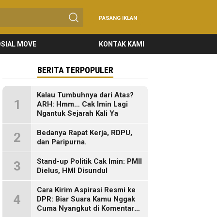
PASANG IKLAN
SIAL MOVE
KONTAK KAMI
BERITA TERPOPULER
Kalau Tumbuhnya dari Atas?
1
ARH: Hmm… Cak Imin Lagi
Ngantuk Sejarah Kali Ya
Bedanya Rapat Kerja, RDPU,
2
dan Paripurna.
Stand-up Politik Cak Imin: PMII
3
Dielus, HMI Disundul
Cara Kirim Aspirasi Resmi ke
4
DPR: Biar Suara Kamu Nggak
Cuma Nyangkut di Komentar