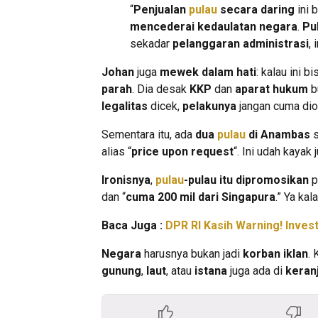
“
Penjualan
pulau
secara daring
ini 
mencederai kedaulatan negara
.
Pu
sekadar
pelanggaran administrasi
, 
Johan
juga
mewek dalam hati
: kalau ini bi
parah
. Dia desak
KKP
dan
aparat hukum
b
legalitas
dicek,
pelakunya
jangan cuma di
Sementara itu, ada
dua
pulau
di Anambas
s
alias “
price upon request
“. Ini udah kayak 
Ironisnya
,
pulau
-pulau itu dipromosikan
p
dan “
cuma 200 mil dari Singapura
.” Ya kal
Baca Juga :
DPR RI Kasih Warning! Inves
Negara
harusnya bukan jadi
korban iklan
. 
gunung
,
laut
, atau
istana
juga ada di
keran