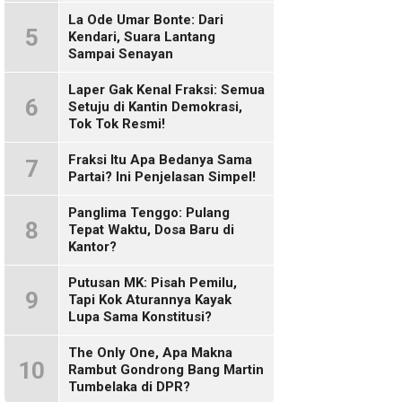
Sosmed!
La Ode Umar Bonte: Dari
5
Kendari, Suara Lantang
Sampai Senayan
Laper Gak Kenal Fraksi: Semua
6
Setuju di Kantin Demokrasi,
Tok Tok Resmi!
Fraksi Itu Apa Bedanya Sama
7
Partai? Ini Penjelasan Simpel!
Panglima Tenggo: Pulang
8
Tepat Waktu, Dosa Baru di
Kantor?
Putusan MK: Pisah Pemilu,
9
Tapi Kok Aturannya Kayak
Lupa Sama Konstitusi?
The Only One, Apa Makna
10
Rambut Gondrong Bang Martin
Tumbelaka di DPR?