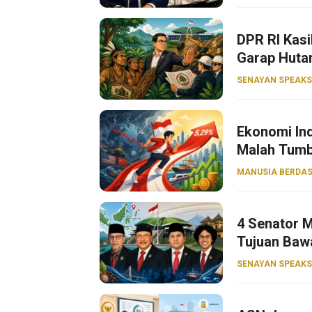
DPR RI Kasi
Garap Huta
SENAYAN SPEAKS
Ekonomi Ind
Malah Tumb
MANUSIA BERDAS
4 Senator M
Tujuan Baw
SENAYAN SPEAKS