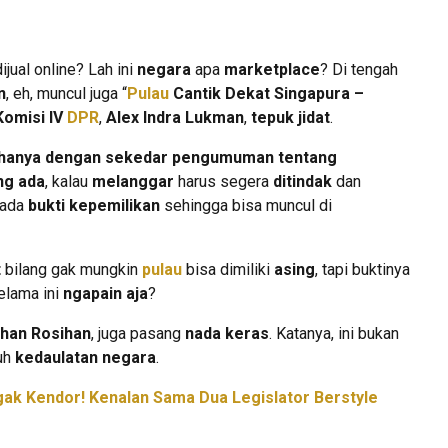
ijual online? Lah ini
negara
apa
marketplace
? Di tengah
n
, eh, muncul juga “
Pulau
Cantik Dekat Singapura –
Komisi IV
DPR
,
Alex Indra Lukman
,
tepuk jidat
.
sai hanya dengan sekedar pengumuman tentang
ng ada
, kalau
melanggar
harus segera
ditindak
dan
u ada
bukti kepemilikan
sehingga bisa muncul di
t
bilang gak mungkin
pulau
bisa dimiliki
asing
, tapi buktinya
lama ini
ngapain aja
?
han Rosihan
, juga pasang
nada keras
. Katanya, ini bukan
tuh
kedaulatan negara
.
ak Kendor! Kenalan Sama Dua Legislator Berstyle