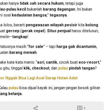
bukan hanya
tidak sah secara hukum
, tetapi juga
lau-pulau kecil
bukanlah
barang dagangan
. Ini bukan
ini soal
kedaulatan bangsa
,”
tegasnya
.
sa lolos, berarti
pengawasan wilayah pesisir
kita
bolong
uat
gercep
(
gerak cepat
).
Situs penjual
harus ditelusuri,
omelin—
tangkap
!
tatusnya masih “
for sale
” – tapi
harga gak dicantumin
,
jualan
barang mewah
.
ake kata-kata manis: “
asri
,
cantik
, cocok buat
eco-resort
,”
au gitu, tinggal
klik, checkout
, dan
pulau
pindah tangan
?
tor Nggak Bisa Lagi Asal Garap Hutan Adat
Kalau
pulau
bisa dijual kayak ini, jangan-jangan besok giliran
jang belanja.
0