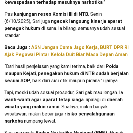
kewaspadaan terhadap masuknya narkotika
.”
Pas
kunjungan reses Komisi III di NTB
, Senin
(6/10/2025), Sari juga
ngecek langsung kinerja aparat
penegak hukum
di sana. Ia bilang, semuanya udah sesuai
standar.
Baca Juga :
ASN Jangan Cuma Jago Kerja, BURT DPR RI
Ajak Pegawai Pintar Kelola Duit Biar Masa Depan Aman
“Dari hasil penjelasan yang kami terima, baik dari
Polda
maupun Kejati
,
penegakan hukum di NTB sudah berjalan
sesuai SOP
, baik dari sisi etik maupun pidana,” ujarnya.
Tapi, meski udah sesuai prosedur, Sari gak mau lengah. Ia
wanti-wanti agar aparat tetap siaga
, apalagi di
daerah
wisata yang makin ramai
. Soalnya, makin banyak
wisatawan, makin besar juga
risiko penyalahgunaan
narkoba
numpang lewat.
Sari juga minta
Badan Narkotika Nasional (BNN)
dikasih