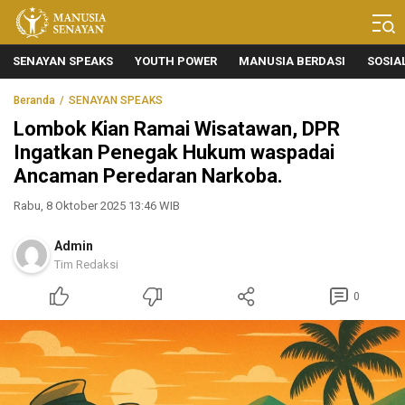
Manusia Senayan
Manusia Bicara, Senayan Bersuara
SENAYAN SPEAKS
YOUTH POWER
MANUSIA BERDASI
SOSIA
Beranda
SENAYAN SPEAKS
Lombok Kian Ramai Wisatawan, DPR
Ingatkan Penegak Hukum waspadai
Ancaman Peredaran Narkoba.
Rabu, 8 Oktober 2025 13:46 WIB
Admin
Tim Redaksi
0