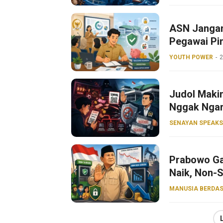
ASN Jangan
Pegawai Pin
YOUTH POWER
2
Judol Makin
Nggak Nga
SENAYAN SPEAKS
Prabowo Ga
Naik, Non-S
MANUSIA BERDAS