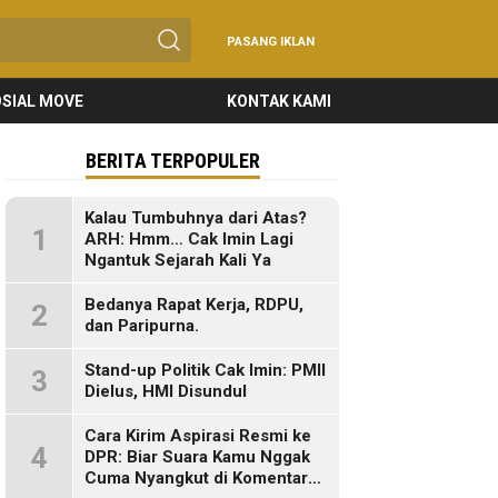
PASANG IKLAN
SIAL MOVE
KONTAK KAMI
BERITA TERPOPULER
Kalau Tumbuhnya dari Atas?
1
ARH: Hmm… Cak Imin Lagi
Ngantuk Sejarah Kali Ya
Bedanya Rapat Kerja, RDPU,
2
dan Paripurna.
Stand-up Politik Cak Imin: PMII
3
Dielus, HMI Disundul
Cara Kirim Aspirasi Resmi ke
4
DPR: Biar Suara Kamu Nggak
Cuma Nyangkut di Komentar