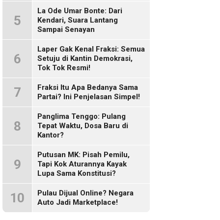
Sosmed!
La Ode Umar Bonte: Dari
5
Kendari, Suara Lantang
Sampai Senayan
Laper Gak Kenal Fraksi: Semua
6
Setuju di Kantin Demokrasi,
Tok Tok Resmi!
Fraksi Itu Apa Bedanya Sama
7
Partai? Ini Penjelasan Simpel!
Panglima Tenggo: Pulang
8
Tepat Waktu, Dosa Baru di
Kantor?
Putusan MK: Pisah Pemilu,
9
Tapi Kok Aturannya Kayak
Lupa Sama Konstitusi?
Pulau Dijual Online? Negara
10
Auto Jadi Marketplace!