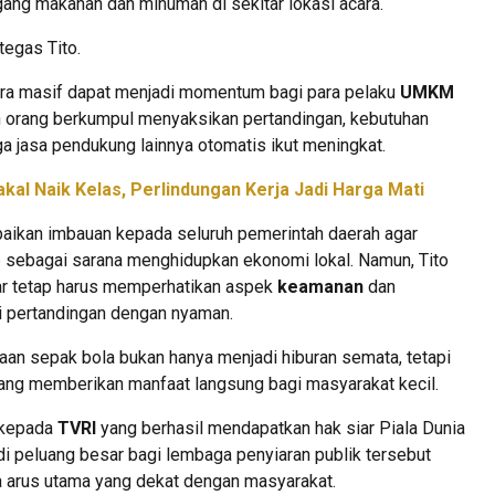
gang makanan dan minuman di sekitar lokasi acara.
tegas Tito.
ara masif dapat menjadi momentum bagi para pelaku
UMKM
n orang berkumpul menyaksikan pertandingan, kebutuhan
a jasa pendukung lainnya otomatis ikut meningkat.
akal Naik Kelas, Perlindungan Kerja Jadi Harga Mati
aikan imbauan kepada seluruh pemerintah daerah agar
sebagai sarana menghidupkan ekonomi lokal. Namun, Tito
r tetap harus memperhatikan aspek
keamanan
dan
i pertandingan dengan nyaman.
yaan sepak bola bukan hanya menjadi hiburan semata, tetapi
ang memberikan manfaat langsung bagi masyarakat kecil.
i kepada
TVRI
yang berhasil mendapatkan hak siar Piala Dunia
di peluang besar bagi lembaga penyiaran publik tersebut
 arus utama yang dekat dengan masyarakat.