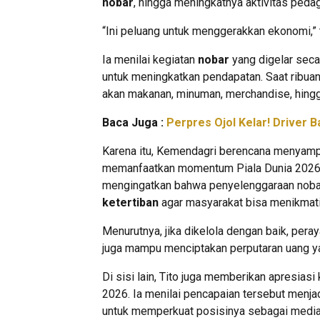
nobar
, hingga meningkatnya aktivitas peda
“Ini peluang untuk menggerakkan ekonomi,” 
Ia menilai kegiatan
nobar
yang digelar sec
untuk meningkatkan pendapatan. Saat ribua
akan makanan, minuman, merchandise, hingg
Baca Juga :
Perpres Ojol Kelar! Driver B
Karena itu, Kemendagri berencana menyamp
memanfaatkan momentum Piala Dunia 2026 
mengingatkan bahwa penyelenggaraan noba
ketertiban
agar masyarakat bisa menikmat
Menurutnya, jika dikelola dengan baik, pera
juga mampu menciptakan perputaran uang y
Di sisi lain, Tito juga memberikan apresias
2026. Ia menilai pencapaian tersebut menja
untuk memperkuat posisinya sebagai media