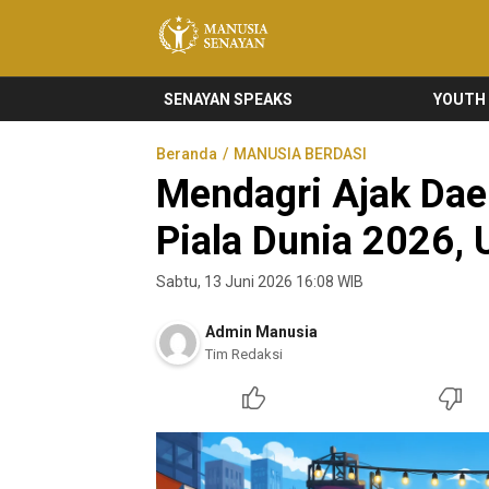
Manusia Senayan
Manusia Bicara, Senayan Bersuara
SENAYAN SPEAKS
YOUTH
Beranda
MANUSIA BERDASI
Mendagri Ajak Da
Piala Dunia 2026,
Sabtu, 13 Juni 2026 16:08 WIB
Admin Manusia
Tim Redaksi