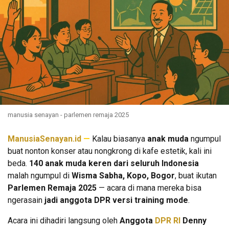
manusia senayan - parlemen remaja 2025
ManusiaSenayan.id
—
Kalau biasanya
anak muda
ngumpul
buat nonton konser atau nongkrong di kafe estetik, kali ini
beda.
140 anak muda keren dari seluruh Indonesia
malah ngumpul di
Wisma Sabha, Kopo, Bogor
, buat ikutan
Parlemen Remaja 2025
— acara di mana mereka bisa
ngerasain
jadi anggota DPR versi training mode
.
Acara ini dihadiri langsung oleh
Anggota
DPR RI
Denny