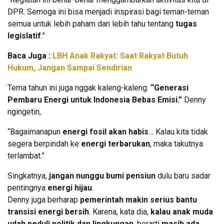
DPR. Semoga ini bisa menjadi inspirasi bagi teman-teman
semua untuk lebih paham dan lebih tahu tentang
tugas
legislatif
.”
Baca Juga :
LBH Anak Rakyat: Saat Rakyat Butuh
Hukum, Jangan Sampai Sendirian
Tema tahun ini juga nggak kaleng-kaleng:
“Generasi
Pembaru Energi untuk Indonesia Bebas Emisi.”
Denny
ngingetin,
“Bagaimanapun
energi fosil akan habis
… Kalau kita tidak
segera berpindah ke
energi terbarukan
, maka takutnya
terlambat.”
Singkatnya,
jangan nunggu bumi pensiun
dulu baru sadar
pentingnya
energi hijau
.
Denny juga berharap
pemerintah makin serius bantu
transisi energi bersih
. Karena, kata dia,
kalau anak muda
udah peduli politik dan lingkungan
, berarti
masih ada