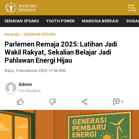
Manusia Senayan
Manusia Bicara, Senayan Bersuara
SENAYAN SPEAKS
YOUTH POWER
MANUSIA BERDASI
SOSIA
Beranda
SENAYAN SPEAKS
Parlemen Remaja 2025: Latihan Jadi
Wakil Rakyat, Sekalian Belajar Jadi
Pahlawan Energi Hijau
Rabu, 5 November 2025 13:56 WIB
Admin
Tim Redaksi
0