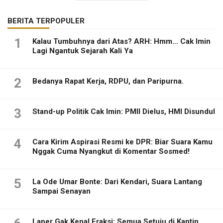
BERITA TERPOPULER
1
Kalau Tumbuhnya dari Atas? ARH: Hmm… Cak Imin
Lagi Ngantuk Sejarah Kali Ya
2
Bedanya Rapat Kerja, RDPU, dan Paripurna.
3
Stand-up Politik Cak Imin: PMII Dielus, HMI Disundul
4
Cara Kirim Aspirasi Resmi ke DPR: Biar Suara Kamu
Nggak Cuma Nyangkut di Komentar Sosmed!
5
La Ode Umar Bonte: Dari Kendari, Suara Lantang
Sampai Senayan
Laper Gak Kenal Fraksi: Semua Setuju di Kantin