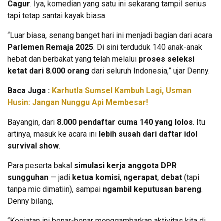
Cagur
. Iya, komedian yang satu ini sekarang tampil serius
tapi tetap santai kayak biasa.
“Luar biasa, senang banget hari ini menjadi bagian dari acara
Parlemen Remaja 2025
. Di sini terduduk 140 anak-anak
hebat dan berbakat yang telah melalui
proses seleksi
ketat dari 8.000 orang
dari seluruh Indonesia,” ujar Denny.
Baca Juga :
Karhutla Sumsel Kambuh Lagi, Usman
Husin: Jangan Nunggu Api Membesar!
Bayangin, dari
8.000 pendaftar cuma 140 yang lolos
. Itu
artinya, masuk ke acara ini
lebih susah dari daftar idol
survival show
.
Para peserta bakal
simulasi kerja anggota DPR
sungguhan
— jadi
ketua komisi
,
ngerapat
,
debat
(tapi
tanpa mic dimatiin), sampai
ngambil keputusan bareng
.
Denny bilang,
“Kegiatan ini benar-benar menggambarkan aktivitas kita di