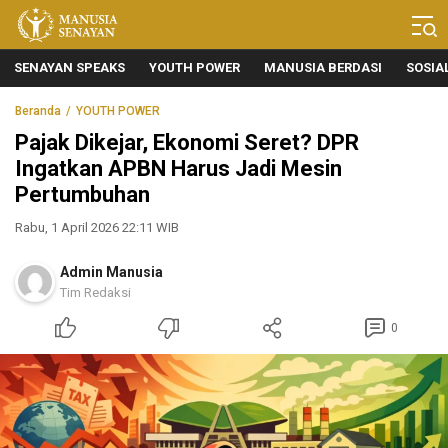
Manusia Senayan
Manusia Bicara, Senayan Bersuara
SENAYAN SPEAKS
YOUTH POWER
MANUSIA BERDASI
SOSIA
Beranda
YOUTH POWER
Pajak Dikejar, Ekonomi Seret? DPR
Ingatkan APBN Harus Jadi Mesin
Pertumbuhan
Rabu, 1 April 2026 22:11 WIB
Admin Manusia
Tim Redaksi
0