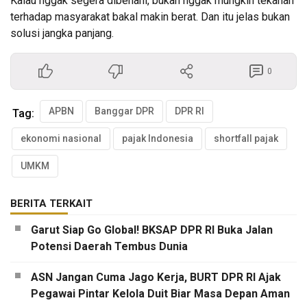
Kalau nggak segera dibenahi, bukan nggak mungkin tekanan
terhadap masyarakat bakal makin berat. Dan itu jelas bukan
solusi jangka panjang.
0
APBN
Banggar DPR
DPR RI
Tag:
ekonomi nasional
pajak Indonesia
shortfall pajak
UMKM
BERITA TERKAIT
Garut Siap Go Global! BKSAP DPR RI Buka Jalan
Potensi Daerah Tembus Dunia
ASN Jangan Cuma Jago Kerja, BURT DPR RI Ajak
Pegawai Pintar Kelola Duit Biar Masa Depan Aman