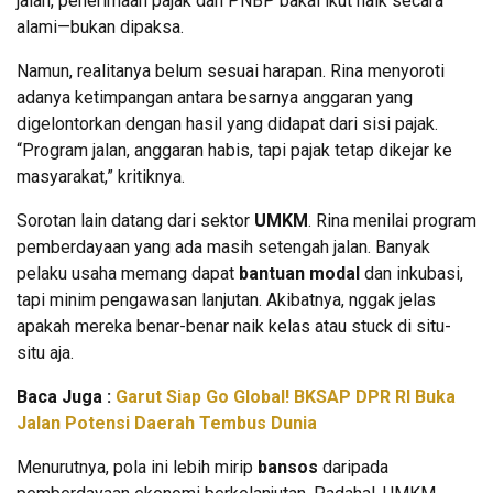
jalan, penerimaan pajak dan PNBP bakal ikut naik secara
alami—bukan dipaksa.
Namun, realitanya belum sesuai harapan. Rina menyoroti
adanya ketimpangan antara besarnya anggaran yang
digelontorkan dengan hasil yang didapat dari sisi pajak.
“Program jalan, anggaran habis, tapi pajak tetap dikejar ke
masyarakat,” kritiknya.
Sorotan lain datang dari sektor
UMKM
. Rina menilai program
pemberdayaan yang ada masih setengah jalan. Banyak
pelaku usaha memang dapat
bantuan modal
dan inkubasi,
tapi minim pengawasan lanjutan. Akibatnya, nggak jelas
apakah mereka benar-benar naik kelas atau stuck di situ-
situ aja.
Baca Juga :
Garut Siap Go Global! BKSAP DPR RI Buka
Jalan Potensi Daerah Tembus Dunia
Menurutnya, pola ini lebih mirip
bansos
daripada