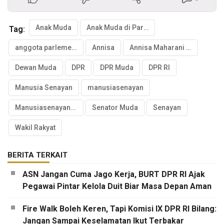
Anak Muda
Anak Muda di Parlemen
Tag:
anggota parlemen muda
Annisa
Annisa Maharani Alzahra Mahesa
Dewan Muda
DPR
DPR Muda
DPR RI
Manusia Senayan
manusiasenayan
Manusiasenayan.id
Senator Muda
Senayan
Wakil Rakyat
BERITA TERKAIT
ASN Jangan Cuma Jago Kerja, BURT DPR RI Ajak
Pegawai Pintar Kelola Duit Biar Masa Depan Aman
Fire Walk Boleh Keren, Tapi Komisi IX DPR RI Bilang:
Jangan Sampai Keselamatan Ikut Terbakar