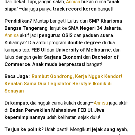
dari dekat. Tapi, jangan salah,
Annisa
bukan cuma “
anak
siapa
”—dia juga punya
track record keren
banget!
Pendidikan
? Mantap banget! Lulus dari
SMP Kharisma
Bangsa Tangerang
, lanjut ke
SMA Negeri 34 Jakarta
,
Annisa
aktif jadi
pengurus OSIS
dan
paduan suara
.
Kuliahnya? Dia ambil program
double degree
di dua
kampus top:
FEB UI
dan
University of Melbourne
, dan
lulus dengan gelar
Sarjana Ekonomi
dan
Bachelor of
Commerce
.
Anak muda berprestasi
banget!
Baca Juga :
Rambut Gondrong, Kerja Nggak Kendor!
Kenalan Sama Dua Legislator Berstyle Ikonik di
Senayan
Di
kampus
, dia nggak cuma kuliah doang—
Annisa
juga aktif
di
Badan Perwakilan Mahasiswa FEB UI
.
Jiwa
kepemimpinannya
udah kelihatan sejak dulu!
Terjun ke politik
? Udah pasti! Mengikuti
jejak sang ayah
,