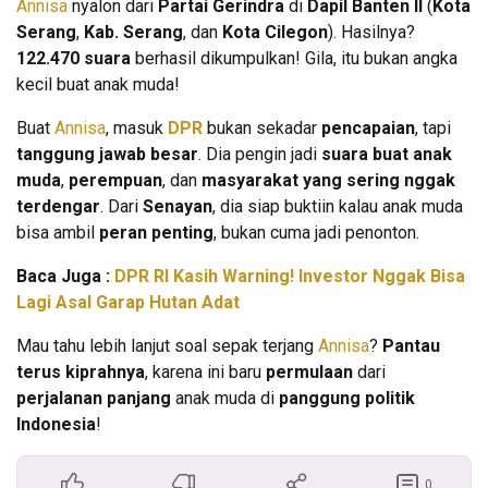
Annisa
nyalon dari
Partai Gerindra
di
Dapil Banten II
(
Kota
Serang
,
Kab. Serang
, dan
Kota Cilegon
). Hasilnya?
122.470 suara
berhasil dikumpulkan! Gila, itu bukan angka
kecil buat anak muda!
Buat
Annisa
, masuk
DPR
bukan sekadar
pencapaian
, tapi
tanggung jawab besar
. Dia pengin jadi
suara buat anak
muda
,
perempuan
, dan
masyarakat yang sering nggak
terdengar
. Dari
Senayan
, dia siap buktiin kalau anak muda
bisa ambil
peran penting
, bukan cuma jadi penonton.
Baca Juga :
DPR RI Kasih Warning! Investor Nggak Bisa
Lagi Asal Garap Hutan Adat
Mau tahu lebih lanjut soal sepak terjang
Annisa
?
Pantau
terus kiprahnya
, karena ini baru
permulaan
dari
perjalanan panjang
anak muda di
panggung politik
Indonesia
!
0