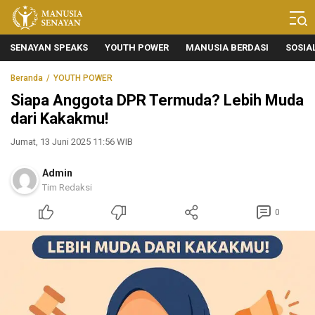
Manusia Senayan
Manusia Bicara, Senayan Bersuara
SENAYAN SPEAKS
YOUTH POWER
MANUSIA BERDASI
SOSIA
Beranda
YOUTH POWER
Siapa Anggota DPR Termuda? Lebih Muda
dari Kakakmu!
Jumat, 13 Juni 2025 11:56 WIB
Admin
Tim Redaksi
0