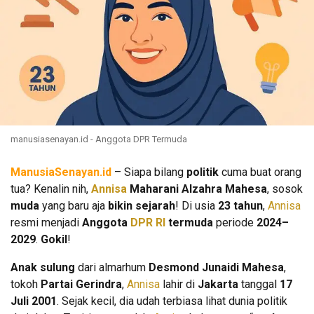
manusiasenayan.id - Anggota DPR Termuda
ManusiaSenayan.id
– Siapa bilang
politik
cuma buat orang
tua? Kenalin nih,
Annisa
Maharani Alzahra Mahesa
, sosok
muda
yang baru aja
bikin sejarah
! Di usia
23 tahun
,
Annisa
resmi menjadi
Anggota
DPR RI
termuda
periode
2024–
2029
.
Gokil
!
Anak sulung
dari almarhum
Desmond Junaidi Mahesa
,
tokoh
Partai Gerindra
,
Annisa
lahir di
Jakarta
tanggal
17
Juli 2001
. Sejak kecil, dia udah terbiasa lihat dunia politik