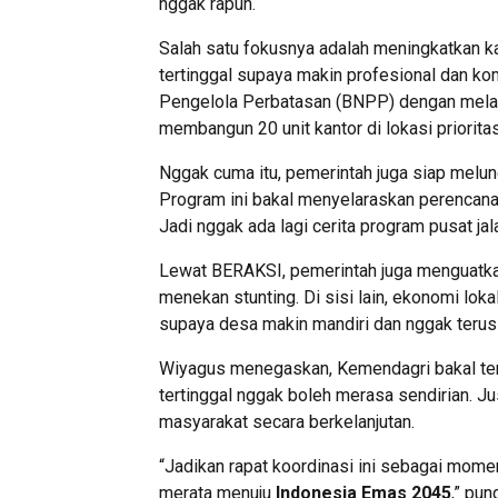
nggak rapuh.
Salah satu fokusnya adalah meningkatkan ka
tertinggal supaya makin profesional dan k
Pengelola Perbatasan (BNPP) dengan melat
membangun 20 unit kantor di lokasi priori
Nggak cuma itu, pemerintah juga siap melu
Program ini bakal menyelaraskan perencana
Jadi nggak ada lagi cerita program pusat jal
Lewat BERAKSI, pemerintah juga menguatk
menekan stunting. Di sisi lain, ekonomi lok
supaya desa makin mandiri dan nggak terus
Wiyagus menegaskan, Kemendagri bakal te
tertinggal nggak boleh merasa sendirian. J
masyarakat secara berkelanjutan.
“Jadikan rapat koordinasi ini sebagai mom
merata menuju
Indonesia Emas 2045
,” pun