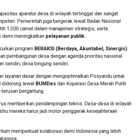
pasitas aparatur desa di wilayah tertinggal dan sangat
ompeten. Pemerintah juga bergerak lewat Badan Nasional
ih 1.200 camat dalam manajemen strategis, serta
tas demi meningkatkan
pelayanan publik
.
ncurkan program
BERAKSI (Berdaya, Akuntabel, Sinergis)
.
an pembangunan desa dengan agenda prioritas nasional.
an sendiri, desa bingung sendiri.
an layanan dasar dengan mengoptimalkan Posyandu untuk
al didorong lewat
BUMDes
dan Koperasi Desa Merah Putih
-terusan bergantung.
rus memberikan pendampingan teknis. Desa-desa di wilayah
ustru mereka harus jadi motor penggerak kesejahteraan
entum memperkuat kolaborasi demi Indonesia yang lebih
gkasnya.