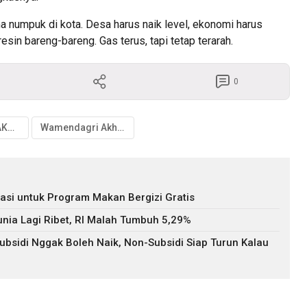
 numpuk di kota. Desa harus naik level, ekonomi harus
sin bareng-bareng. Gas terus, tapi tetap terarah.
0
program BERAKSI Kemendagri
Wamendagri Akhmad Wiyagus
asi untuk Program Makan Bergizi Gratis
nia Lagi Ribet, RI Malah Tumbuh 5,29%
bsidi Nggak Boleh Naik, Non-Subsidi Siap Turun Kalau