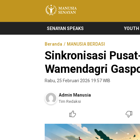
Manusia Senayan
Manusia Bicara, Senayan Bersuara
SENAYAN SPEAKS
YOUTH
Beranda
MANUSIA BERDASI
Sinkronisasi Pusat
Wamendagri Gaspol
Rabu, 25 Februari 2026 19:57 WIB
Admin Manusia
Tim Redaksi