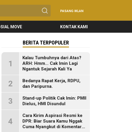
PASANG IKLAN
SIAL MOVE
KONTAK KAMI
BERITA TERPOPULER
Kalau Tumbuhnya dari Atas?
1
ARH: Hmm… Cak Imin Lagi
Ngantuk Sejarah Kali Ya
Bedanya Rapat Kerja, RDPU,
2
dan Paripurna.
Stand-up Politik Cak Imin: PMII
3
Dielus, HMI Disundul
Cara Kirim Aspirasi Resmi ke
4
DPR: Biar Suara Kamu Nggak
Cuma Nyangkut di Komentar