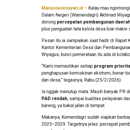
Manusiasenayan.id –
Kalau mau ngomongin
Dalam Negeri (Wamendagri) Akhmad Wiyagu
dorong
percepatan pembangunan daerah 
plus penguatan tata kelola desa biar makin s
Pesan itu ia sampaikan saat hadir di Rapat
Kantor Kementerian Desa dan Pembangunan 
Wiyagus, kunci pemerataan itu ada di kolabor
“Kami memastikan setiap
program priorit
penghapusan kemiskinan ekstrem, benar-be
dan desa,” tegasnya, Rabu (25/2/2026).
Ia nggak menutup mata. Masih banyak PR di d
PAD rendah
, sampai kualitas pelayanan da
bareng, ya bakal jalan di tempat.
Makanya, Kemendagri sudah siapkan berba
2025–2029. Targetnya jelas: percepat pemb