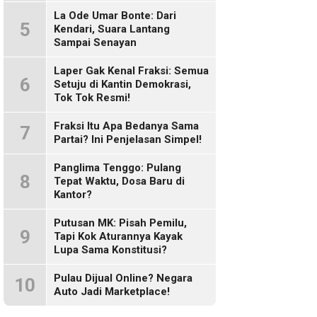
Sosmed!
La Ode Umar Bonte: Dari
5
Kendari, Suara Lantang
Sampai Senayan
Laper Gak Kenal Fraksi: Semua
6
Setuju di Kantin Demokrasi,
Tok Tok Resmi!
Fraksi Itu Apa Bedanya Sama
7
Partai? Ini Penjelasan Simpel!
Panglima Tenggo: Pulang
8
Tepat Waktu, Dosa Baru di
Kantor?
Putusan MK: Pisah Pemilu,
9
Tapi Kok Aturannya Kayak
Lupa Sama Konstitusi?
Pulau Dijual Online? Negara
10
Auto Jadi Marketplace!