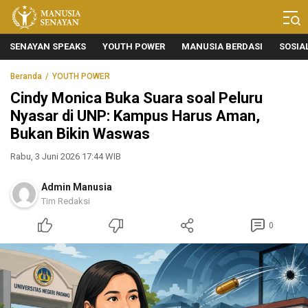
Manusia Senayan
Manusia Bicara, Senayan Bersuara
SENAYAN SPEAKS
YOUTH POWER
MANUSIA BERDASI
SOSIA
Beranda
YOUTH POWER
Cindy Monica Buka Suara soal Peluru
Nyasar di UNP: Kampus Harus Aman,
Bukan Bikin Waswas
Rabu, 3 Juni 2026 17:44 WIB
Admin Manusia
Tim Redaksi
0