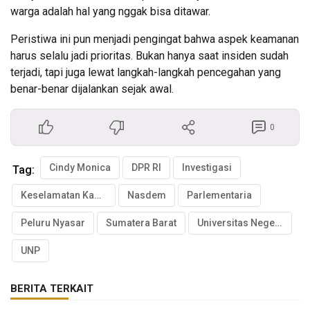
warga adalah hal yang nggak bisa ditawar.
Peristiwa ini pun menjadi pengingat bahwa aspek keamanan
harus selalu jadi prioritas. Bukan hanya saat insiden sudah
terjadi, tapi juga lewat langkah-langkah pencegahan yang
benar-benar dijalankan sejak awal.
0
Cindy Monica
DPR RI
Investigasi
Tag:
Keselamatan Kampus
Nasdem
Parlementaria
Peluru Nyasar
Sumatera Barat
Universitas Negeri Padang
UNP
BERITA TERKAIT