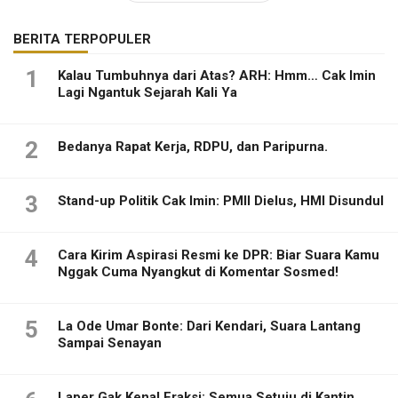
BERITA TERPOPULER
1
Kalau Tumbuhnya dari Atas? ARH: Hmm… Cak Imin
Lagi Ngantuk Sejarah Kali Ya
2
Bedanya Rapat Kerja, RDPU, dan Paripurna.
3
Stand-up Politik Cak Imin: PMII Dielus, HMI Disundul
4
Cara Kirim Aspirasi Resmi ke DPR: Biar Suara Kamu
Nggak Cuma Nyangkut di Komentar Sosmed!
5
La Ode Umar Bonte: Dari Kendari, Suara Lantang
Sampai Senayan
Laper Gak Kenal Fraksi: Semua Setuju di Kantin