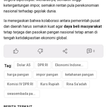
ketergantungan impor, semakin rentan pula perekonomian
nasional terhadap gejolak dunia.
Ia menegaskan bahwa kolaborasi antara pemerintah pusat
dan daerah harus semakin kuat agar
daya beli masyarakat
tetap terjaga dan pasokan pangan nasional tetap aman di
tengah ketidakpastian ekonomi global.
0
Dolar AS
DPR RI
Ekonomi Indonesia
Tag:
harga pangan
impor pangan
ketahanan pangan
Komisi IV DPR RI
Kurs Rupiah
Rina Sa’adah
swasembada pangan
BERITA TERKAIT