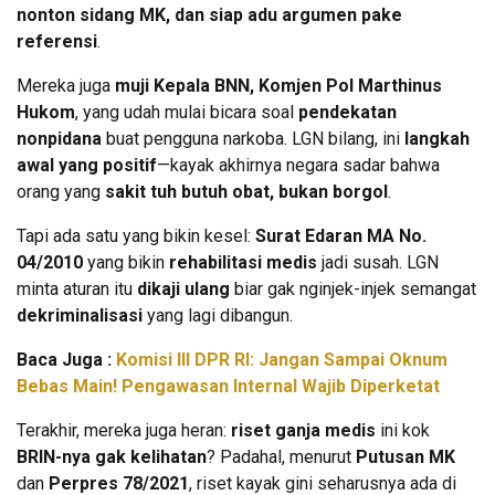
nonton sidang MK, dan siap adu argumen pake
referensi
.
Mereka juga
muji Kepala BNN, Komjen Pol Marthinus
Hukom
, yang udah mulai bicara soal
pendekatan
nonpidana
buat pengguna narkoba. LGN bilang, ini
langkah
awal yang positif
—kayak akhirnya negara sadar bahwa
orang yang
sakit tuh butuh obat, bukan borgol
.
Tapi ada satu yang bikin kesel:
Surat Edaran MA No.
04/2010
yang bikin
rehabilitasi medis
jadi susah. LGN
minta aturan itu
dikaji ulang
biar gak nginjek-injek semangat
dekriminalisasi
yang lagi dibangun.
Baca Juga :
Komisi III DPR RI: Jangan Sampai Oknum
Bebas Main! Pengawasan Internal Wajib Diperketat
Terakhir, mereka juga heran:
riset ganja medis
ini kok
BRIN-nya gak kelihatan
? Padahal, menurut
Putusan MK
dan
Perpres 78/2021
, riset kayak gini seharusnya ada di