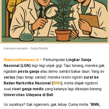
manusia senayan - Ganja Medis
ManusiaSenayan.id
– Perkumpulan
Lingkar Ganja
Nasional (LGN)
lagi-lagi unjuk gigi. Tapi tenang, mereka gak
ngadain
pesta ganja
atau demo sambil bakar daun. Yang ini
serius
(tapi tetap santai): mereka resmi ngirim
surat ke
Badan Narkotika Nasional (
BNN
)
, minta diajak ngobrol
soal
riset ganja medis
yang katanya lagi dikerjain bareng
Universitas Udayana di Bali
.
Isi suratnya? Gak ngancem, gak lebay. Cuma minta: “
BNN,