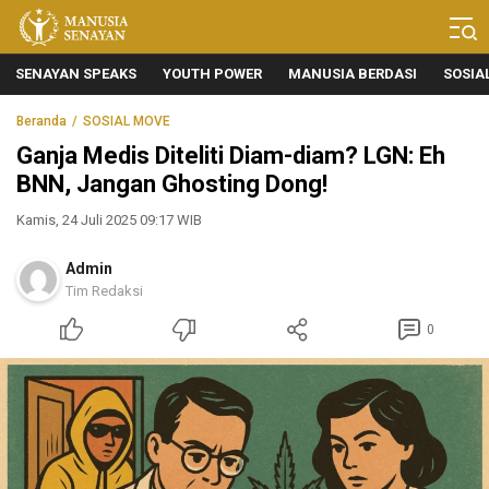
Manusia Senayan
Manusia Bicara, Senayan Bersuara
SENAYAN SPEAKS
YOUTH POWER
MANUSIA BERDASI
SOSIA
Beranda
SOSIAL MOVE
Ganja Medis Diteliti Diam-diam? LGN: Eh
BNN, Jangan Ghosting Dong!
Kamis, 24 Juli 2025 09:17 WIB
Admin
Tim Redaksi
0