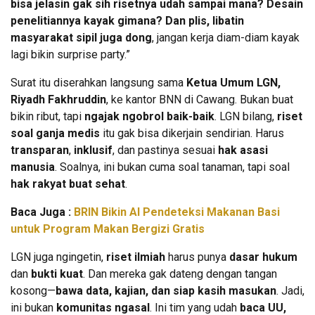
bisa jelasin gak sih risetnya udah sampai mana? Desain
penelitiannya kayak gimana? Dan plis, libatin
masyarakat sipil juga dong
, jangan kerja diam-diam kayak
lagi bikin surprise party.”
Surat itu diserahkan langsung sama
Ketua Umum LGN,
Riyadh Fakhruddin
, ke kantor BNN di Cawang. Bukan buat
bikin ribut, tapi
ngajak ngobrol baik-baik
. LGN bilang,
riset
soal ganja medis
itu gak bisa dikerjain sendirian. Harus
transparan
,
inklusif
, dan pastinya sesuai
hak asasi
manusia
. Soalnya, ini bukan cuma soal tanaman, tapi soal
hak rakyat buat sehat
.
Baca Juga :
BRIN Bikin AI Pendeteksi Makanan Basi
untuk Program Makan Bergizi Gratis
LGN juga ngingetin,
riset ilmiah
harus punya
dasar hukum
dan
bukti kuat
. Dan mereka gak dateng dengan tangan
kosong—
bawa data, kajian, dan siap kasih masukan
. Jadi,
ini bukan
komunitas ngasal
. Ini tim yang udah
baca UU,