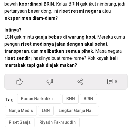
bawah
koordinasi BRIN
. Kalau BRIN gak ikut nimbrung, jadi
pertanyaan besar dong: ini
riset resmi negara
atau
eksperimen diam-diam
?
Intinya?
LGN gak minta
ganja bebas di warung kopi
. Mereka cuma
pengen
riset medisnya jalan dengan akal sehat
,
transparan
, dan
melibatkan semua pihak
. Masa negara
riset sendiri
, hasilnya buat rame-rame? Kok kayak
beli
martabak tapi gak diajak makan?
0
Badan Narkotika Nasional
BNN
BRIN
Tag:
Ganja Medis
LGN
Lingkar Ganja Nasional
Riset Ganja
Riyadh Fakhruddin