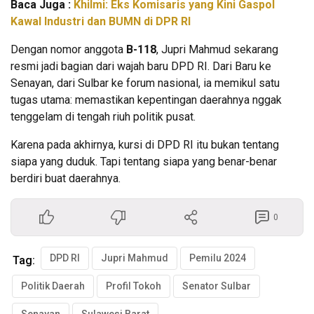
Baca Juga :
Khilmi: Eks Komisaris yang Kini Gaspol
Kawal Industri dan BUMN di DPR RI
Dengan nomor anggota
B-118
, Jupri Mahmud sekarang
resmi jadi bagian dari wajah baru DPD RI. Dari Baru ke
Senayan, dari Sulbar ke forum nasional, ia memikul satu
tugas utama: memastikan kepentingan daerahnya nggak
tenggelam di tengah riuh politik pusat.
Karena pada akhirnya, kursi di DPD RI itu bukan tentang
siapa yang duduk. Tapi tentang siapa yang benar-benar
berdiri buat daerahnya.
0
DPD RI
Jupri Mahmud
Pemilu 2024
Tag:
Politik Daerah
Profil Tokoh
Senator Sulbar
Senayan
Sulawesi Barat