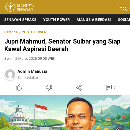
Manusia Senayan
Manusia Bicara, Senayan Bersuara
SENAYAN SPEAKS
YOUTH POWER
MANUSIA BERDASI
SOSIA
Beranda
YOUTH POWER
Jupri Mahmud, Senator Sulbar yang Siap
Kawal Aspirasi Daerah
Senin, 2 Maret 2026 09:05 WIB
Admin Manusia
Tim Redaksi
0