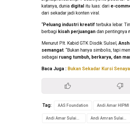
katanya, dunia
digital
itu luas: dari
e-comm
dari sekadar jadi konten viral.
“
Peluang industri kreatif
terbuka lebar. Ti
berbagi
kisah perjuangan
dan pentingnya
Menurut Plt. Kabid GTK Disdik Sulsel,
Ansh
semangat
. “Bukan hanya simbolis, tapi me
sebagai
ruang tumbuh, berkarya, dan man
Baca Juga :
Bukan Sekadar Kursi Senaya
Tag:
AAS Foundation
Andi Amar HIPMI
Andi Amar Sulaiman Mentan
Andi Amran Sulaiman