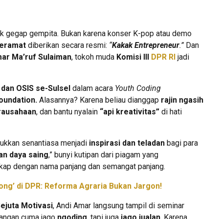
 gegap gempita. Bukan karena konser K-pop atau demo
keramat
diberikan secara resmi:
“
Kakak Entrepreneur
.”
Dan
ar Ma’ruf Sulaiman
, tokoh muda
Komisi III
DPR RI
jadi
dan OSIS se-Sulsel
dalam acara
Youth Coding
oundation.
Alasannya? Karena beliau dianggap
rajin ngasih
rausahaan
, dan bantu nyalain
“api kreativitas”
di hati
jukkan senantiasa menjadi
inspirasi dan teladan
bagi para
an daya saing
,” bunyi kutipan dari piagam yang
ngkap dengan nama panjang dan semangat panjang.
ong’ di DPR: Reforma Agraria Bukan Jargon!
ejuta Motivasi
, Andi Amar langsung tampil di seminar
Jangan cuma jago
ngoding
, tapi juga
jago jualan
. Karena,