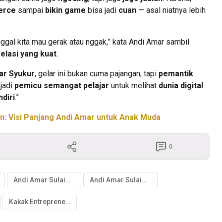
erce
sampai
bikin game
bisa jadi
cuan
— asal niatnya lebih
nggal kita mau gerak atau nggak,” kata Andi Amar sambil
relasi yang kuat
.
ar Syukur
, gelar ini bukan cuma pajangan, tapi
pemantik
njadi
pemicu semangat pelajar
untuk melihat
dunia digital
diri
.”
n: Visi Panjang Andi Amar untuk Anak Muda
0
Andi Amar Sulaiman anak siapa
Andi Amar Sulaiman DPR
Kakak Entrepreneur