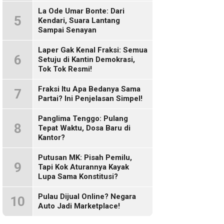
Sosmed!
La Ode Umar Bonte: Dari
5
Kendari, Suara Lantang
Sampai Senayan
Laper Gak Kenal Fraksi: Semua
6
Setuju di Kantin Demokrasi,
Tok Tok Resmi!
Fraksi Itu Apa Bedanya Sama
7
Partai? Ini Penjelasan Simpel!
Panglima Tenggo: Pulang
8
Tepat Waktu, Dosa Baru di
Kantor?
Putusan MK: Pisah Pemilu,
9
Tapi Kok Aturannya Kayak
Lupa Sama Konstitusi?
Pulau Dijual Online? Negara
10
Auto Jadi Marketplace!