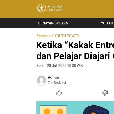
Manusia Senayan
Manusia Bicara, Senayan Bersuara
SENAYAN SPEAKS
YOUTH
Beranda
YOUTH POWER
Ketika “Kakak Ent
dan Pelajar Diajari
Senin, 28 Juli 2025 10:30 WIB
Admin
Tim Redaksi