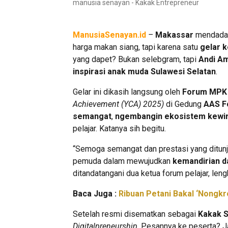
manusia senayan - Kakak Entrepreneur
ManusiaSenayan.id
–
Makassar
mendadak
harga makan siang, tapi karena satu
gelar 
yang dapet? Bukan selebgram, tapi
Andi Am
inspirasi anak muda Sulawesi Selatan
.
Gelar ini dikasih langsung oleh
Forum MPK 
Achievement (YCA) 2025)
di Gedung
AAS F
semangat
,
ngembangin ekosistem kewi
pelajar. Katanya sih begitu.
“Semoga semangat dan prestasi yang ditun
pemuda dalam mewujudkan
kemandirian d
ditandatangani dua ketua forum pelajar, le
Baca Juga :
Ribuan Petani Bakal ‘Nongkr
Setelah resmi disematkan sebagai
Kakak S
Digitalpreneurship
. Pesannya ke peserta? 