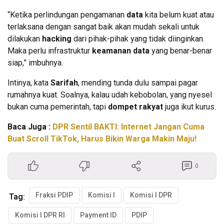
“Ketika perlindungan pengamanan
data
kita belum kuat atau
terlaksana dengan sangat baik akan mudah sekali untuk
dilakukan
hacking
dari pihak-pihak yang tidak diinginkan.
Maka perlu infrastruktur
keamanan data
yang benar-benar
siap,” imbuhnya.
Intinya, kata
Sarifah
, mending tunda dulu sampai pagar
rumahnya kuat. Soalnya, kalau udah kebobolan, yang nyesel
bukan cuma pemerintah, tapi
dompet rakyat
juga ikut kurus.
Baca Juga :
DPR Sentil BAKTI: Internet Jangan Cuma
Buat Scroll TikTok, Harus Bikin Warga Makin Maju!
0
Fraksi PDIP
Komisi I
Komisi I DPR
Tag:
Komisi I DPR RI
Payment ID
PDIP