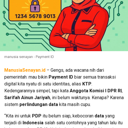
manusia senayan - Payment ID
Ma
nusiaSenayan.id
–
Gengs, ada wacana nih dari
pemerintah: mau bikin
Payment ID
biar semua transaksi
digital kita nyatu di satu identitas, alias
KTP
.
Kedengarannya simpel, tapi kata
Anggota
Komisi I DPR RI
,
Sarifah Ainun Jariyah
, ini belum waktunya. Kenapa? Karena
sistem
perlindungan data
kita masih cupu.
“Kita ini untuk
PDP
itu belum siap, kebocoran
data
yang
terjadi di
Indonesia
salah satu contohnya yang tahun lalu itu