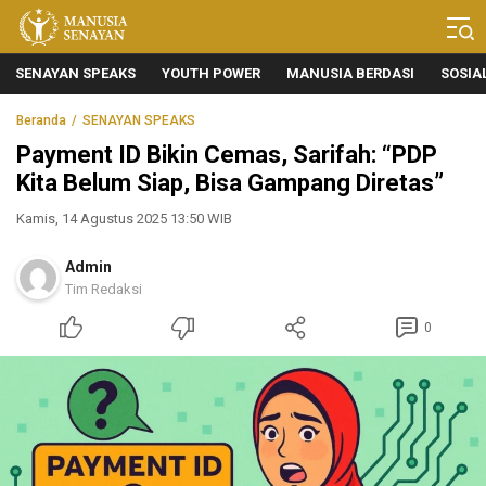
Manusia Senayan
Manusia Bicara, Senayan Bersuara
SENAYAN SPEAKS
YOUTH POWER
MANUSIA BERDASI
SOSIA
Beranda
SENAYAN SPEAKS
Payment ID Bikin Cemas, Sarifah: “PDP
Kita Belum Siap, Bisa Gampang Diretas”
Kamis, 14 Agustus 2025 13:50 WIB
Admin
Tim Redaksi
0