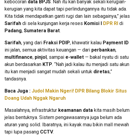
kebocoran
data BPJS
. Nah itu kan banyak sekali kerugian-
kerugian yang kita dapat tapi perlindungannya itu tidak ada.
Kita tidak mendapatkan ganti rugi dan lain sebagainya,” jelas
Sarifah
di sela kunjungan kerja reses
Komisi I
DPR RI
di
Padang
,
Sumatera Barat
.
Sarifah
, yang dari
Fraksi PDIP
, khawatir kalau
Payment ID
ini jalan, semua aktivitas keuangan — dari
perbankan
,
multifinance
,
pinjol
, sampai
e-wallet
— bakal nyatu di satu
akun berdasarkan
KTP
. “Nah jadi kalau itu menjadi satu akun
itu kan menjadi sangat mudah sekali untuk
diretas
,”
tandasnya.
Baca Juga :
Judol Makin Ngeri! DPR Bilang Blokir Situs
Doang Udah Nggak Ngaruh
Masalahnya, infrastruktur
keamanan data
kita masih belum
jelas bentuknya. Sistem pengawasannya juga belum ada
aturan yang solid. Ibaratnya, ini kayak mau bikin mall mewah
tapi lupa pasang
CCTV
.