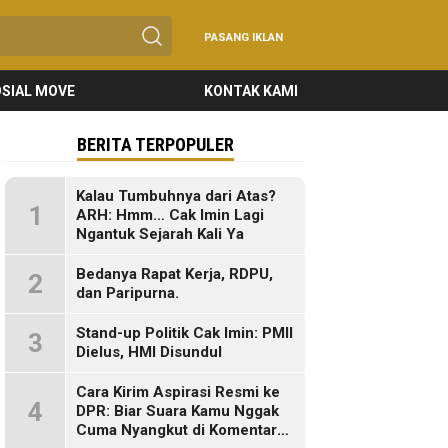
PASANG IKLAN
SIAL MOVE
KONTAK KAMI
BERITA TERPOPULER
Kalau Tumbuhnya dari Atas?
1
ARH: Hmm… Cak Imin Lagi
Ngantuk Sejarah Kali Ya
Bedanya Rapat Kerja, RDPU,
2
dan Paripurna.
Stand-up Politik Cak Imin: PMII
3
Dielus, HMI Disundul
Cara Kirim Aspirasi Resmi ke
4
DPR: Biar Suara Kamu Nggak
Cuma Nyangkut di Komentar