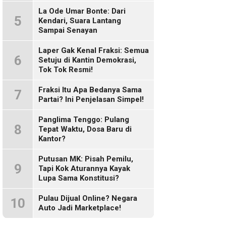
Sosmed!
La Ode Umar Bonte: Dari
5
Kendari, Suara Lantang
Sampai Senayan
Laper Gak Kenal Fraksi: Semua
6
Setuju di Kantin Demokrasi,
Tok Tok Resmi!
Fraksi Itu Apa Bedanya Sama
7
Partai? Ini Penjelasan Simpel!
Panglima Tenggo: Pulang
8
Tepat Waktu, Dosa Baru di
Kantor?
Putusan MK: Pisah Pemilu,
9
Tapi Kok Aturannya Kayak
Lupa Sama Konstitusi?
Pulau Dijual Online? Negara
10
Auto Jadi Marketplace!