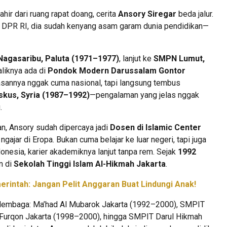
 lahir dari ruang rapat doang, cerita
Ansory Siregar
beda jalur.
i DPR RI, dia sudah kenyang asam garam dunia pendidikan—
agasaribu, Paluta (1971–1977)
, lanjut ke
SMPN Lumut,
baliknya ada di
Pondok Modern Darussalam Gontor
wasannya nggak cuma nasional, tapi langsung tembus
kus, Syria (1987–1992)
—pengalaman yang jelas nggak
.
an, Ansory sudah dipercaya jadi
Dosen di Islamic Center
, ngajar di Eropa. Bukan cuma belajar ke luar negeri, tapi juga
donesia, karier akademiknya lanjut tanpa rem. Sejak
1992
n di
Sekolah Tinggi Islam Al-Hikmah Jakarta
.
merintah: Jangan Pelit Anggaran Buat Lindungi Anak!
gai lembaga: Ma’had Al Mubarok Jakarta (1992–2000), SMPIT
-Furqon Jakarta (1998–2000), hingga SMPIT Darul Hikmah