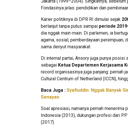
Jakarta (1999–2004). Singkatnya, sebelum jad
Fondasinya jelas: pendidikan dan pembinaan
Karier politiknya di DPR RI dimulai sejak
20
berlanjut tanpa putus sampai
periode 201
dia nggak main-main. Di parlemen, ia bertug
agama, sosial, pemberdayaan perempuan, d
sama denyut masyarakat.
Di internal partai, Ansory juga punya posisi
sebagai
Ketua Departemen Kerjasama K
record organisasinya juga panjang: pernah j
Cultural Centrum of Netherland (ICCN), hing
Baca Juga :
Syafiuddin: Nggak Banyak Gi
Senayan
Soal apresiasi, namanya pernah menerima p
Indonesia (2013), dukungan profesi dari 
(2017).