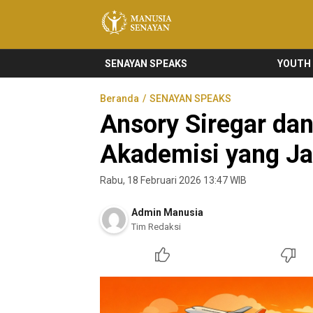
Manusia Senayan
Manusia Bicara, Senayan Bersuara
SENAYAN SPEAKS
YOUTH
Beranda
SENAYAN SPEAKS
Ansory Siregar dan
Akademisi yang Ja
Rabu, 18 Februari 2026 13:47 WIB
Admin Manusia
Tim Redaksi