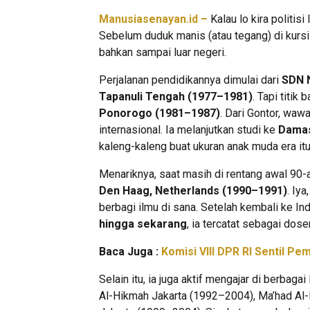
Manusiasenayan.id –
Kalau lo kira politisi
Sebelum duduk manis (atau tegang) di kurs
bahkan sampai luar negeri.
Perjalanan pendidikannya dimulai dari
SDN N
Tapanuli Tengah (1977–1981)
. Tapi titik 
Ponorogo (1981–1987)
. Dari Gontor, wa
internasional. Ia melanjutkan studi ke
Damas
kaleng-kaleng buat ukuran anak muda era itu
Menariknya, saat masih di rentang awal 90-
Den Haag, Netherlands (1990–1991)
. Iya
berbagi ilmu di sana. Setelah kembali ke In
hingga sekarang
, ia tercatat sebagai dose
Baca Juga :
Komisi VIII DPR RI Sentil Pe
Selain itu, ia juga aktif mengajar di berba
Al-Hikmah Jakarta (1992–2004), Ma’had Al