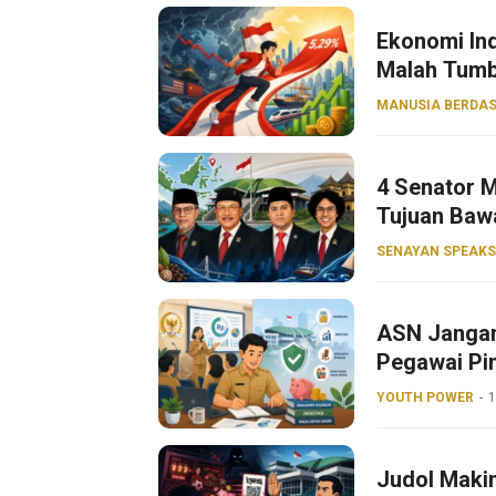
Ekonomi Ind
Malah Tumb
MANUSIA BERDAS
4 Senator M
Tujuan Baw
SENAYAN SPEAKS
ASN Jangan
Pegawai Pin
YOUTH POWER
1
Judol Makin