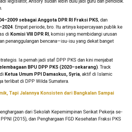
i legislator, Ansory sudah lebih dulu jadi guru dan pendidik.
.
04–2009 sebagai Anggota DPR RI Fraksi PKS
, dan
9–2024
. Empat periode, bro. Itu artinya kepercayaan publik ke
as di
Komisi VIII DPR RI
, komisi yang membidangi urusan
an penanggulangan bencana—isu-isu yang dekat banget
 strategis. Ia pernah jadi staf DPP PKS dan kini menjabat
elembagaan BPU DPP PKS (2020–sekarang)
. Track
adi
Ketua Umum PPI Damaskus, Syria
, aktif di Islamic
ga terlibat di DPP Wilda Sumatera.
mik, Tapi Jalannya Konsisten dari Bangkalan Sampai
enghargaan dari Sekolah Kepemimpinan Serikat Pekerja se-
PP PPNI (2015), dan Penghargaan FGD Kesehatan Fraksi PKS