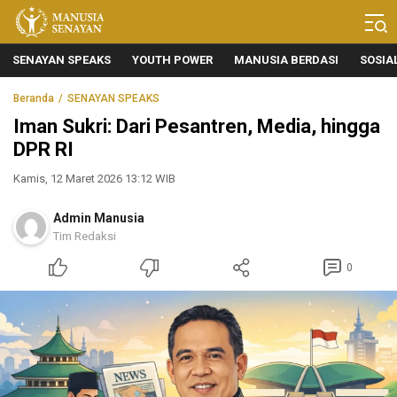
Manusia Senayan
Manusia Bicara, Senayan Bersuara
SENAYAN SPEAKS
YOUTH POWER
MANUSIA BERDASI
SOSIA
Beranda
SENAYAN SPEAKS
Iman Sukri: Dari Pesantren, Media, hingga
DPR RI
Kamis, 12 Maret 2026 13:12 WIB
Admin Manusia
Tim Redaksi
0