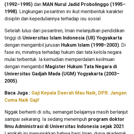
(1992–1995)
dan
MAN Nurul Jadid Probolinggo (1995–
1998)
. Lingkungan pesantren ini ikut membentuk karakter
disiplin dan kepeduliannya terhadap isu sosial.
Setelah lulus dari pesantren, Iman melanjutkan pendidikan
tinggi di
Universitas Islam Indonesia (UII) Yogyakarta
dengan mengambil jurusan
Hukum Islam (1998–2003)
. Di
fase ini, minatnya terhadap hukum dan tata kelola negara
mulai terbentuk. Ia kemudian memperdalam keilmuan
dengan mengambil
Magister Hukum Tata Negara di
Universitas Gadjah Mada (UGM) Yogyakarta (2003–
2005)
.
Baca Juga :
Gaji Kepala Daerah Mau Naik, DPR: Jangan
Cuma Naik Gaji!
Nggak berhenti di situ, semangat belajarnya masih berlanjut
sampai sekarang. Ia sedang menempuh
program doktor
Ilmu Administrasi di Universitas Indonesia sejak 2021
.
Langkah ini menunjukkan bahwa bagi Iman, dunia akademik