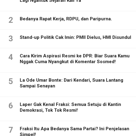
Lagi Ngantuk Sejarah Kali Ya
2
Bedanya Rapat Kerja, RDPU, dan Paripurna.
3
Stand-up Politik Cak Imin: PMII Dielus, HMI Disundul
4
Cara Kirim Aspirasi Resmi ke DPR: Biar Suara Kamu
Nggak Cuma Nyangkut di Komentar Sosmed!
5
La Ode Umar Bonte: Dari Kendari, Suara Lantang
Sampai Senayan
6
Laper Gak Kenal Fraksi: Semua Setuju di Kantin
Demokrasi, Tok Tok Resmi!
7
Fraksi Itu Apa Bedanya Sama Partai? Ini Penjelasan
Simpel!