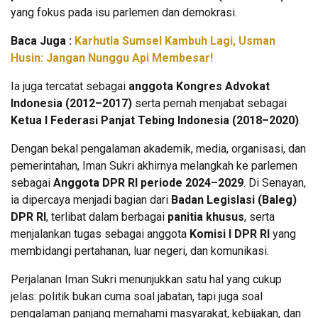
yang fokus pada isu parlemen dan demokrasi.
Baca Juga :
Karhutla Sumsel Kambuh Lagi, Usman
Husin: Jangan Nunggu Api Membesar!
Ia juga tercatat sebagai
anggota Kongres Advokat
Indonesia (2012–2017)
serta pernah menjabat sebagai
Ketua I Federasi Panjat Tebing Indonesia (2018–2020)
.
Dengan bekal pengalaman akademik, media, organisasi, dan
pemerintahan, Iman Sukri akhirnya melangkah ke parlemen
sebagai
Anggota DPR RI periode 2024–2029
. Di Senayan,
ia dipercaya menjadi bagian dari
Badan Legislasi (Baleg)
DPR RI
, terlibat dalam berbagai
panitia khusus
, serta
menjalankan tugas sebagai anggota
Komisi I DPR RI
yang
membidangi pertahanan, luar negeri, dan komunikasi.
Perjalanan Iman Sukri menunjukkan satu hal yang cukup
jelas: politik bukan cuma soal jabatan, tapi juga soal
pengalaman panjang memahami masyarakat, kebijakan, dan