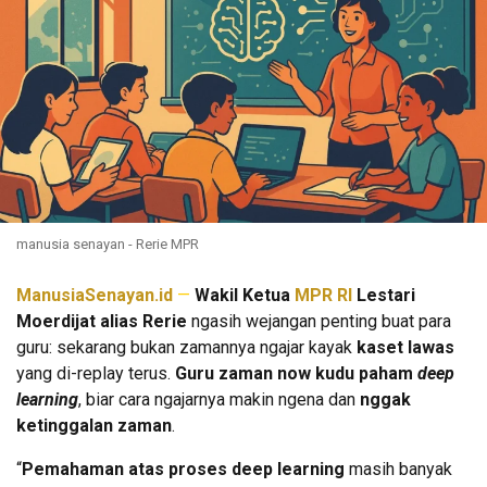
manusia senayan - Rerie MPR
ManusiaSenayan.id
—
Wakil Ketua
MPR RI
Lestari
Moerdijat alias Rerie
ngasih wejangan penting buat para
guru: sekarang bukan zamannya ngajar kayak
kaset lawas
yang di-replay terus.
Guru zaman now kudu paham
deep
learning
, biar cara ngajarnya makin ngena dan
nggak
ketinggalan zaman
.
“
Pemahaman atas proses deep learning
masih banyak