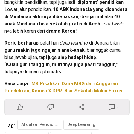
bangkitin pendidikan, tapi juga jadi
‘diplomat’ pendidikan
.
Lewat jalur pendidikan,
10 ABK Indonesia yang disandera
di Mindanau akhirnya dibebaskan
, dengan imbalan
40
anak Mindanau bisa sekolah gratis di Aceh
.
Plot twist
-
nya lebih keren dari
drama Korea!
Rerie berharap
pelatihan
deep learning
di Jepara bikin
guru makin jago ngajarin anak-anak
, biar nggak cuma
bisa jawab ujian, tapi juga
siap hadapi hidup
.
“
Kalau guru tangguh, muridnya juga pasti tangguh
,”
tutupnya dengan optimistis.
Baca Juga :
MK Pisahkan Dana MBG dari Anggaran
Pendidikan, Komisi X DPR: Biar Sekolah Makin Fokus
0
AI dalam Pendidikan
Deep Learning
Tag: