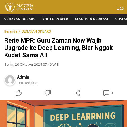
Manusia Senayan
Manusia Bicara, Senayan Bersuara
SENAYAN SPEAKS
YOUTH POWER
MANUSIA BERDASI
SOSIA
Beranda
SENAYAN SPEAKS
Rerie MPR: Guru Zaman Now Wajib
Upgrade ke Deep Learning, Biar Nggak
Kudet Sama AI!
Senin, 20 Oktober 2025 07:46 WIB
Admin
Tim Redaksi
0