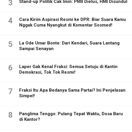
3
Stand-up Politik Cak Imin: PMII Dielus, HMI Disundul
4
Cara Kirim Aspirasi Resmi ke DPR: Biar Suara Kamu
Nggak Cuma Nyangkut di Komentar Sosmed!
5
La Ode Umar Bonte: Dari Kendari, Suara Lantang
Sampai Senayan
6
Laper Gak Kenal Fraksi: Semua Setuju di Kantin
Demokrasi, Tok Tok Resmi!
7
Fraksi Itu Apa Bedanya Sama Partai? Ini Penjelasan
Simpel!
8
Panglima Tenggo: Pulang Tepat Waktu, Dosa Baru
di Kantor?