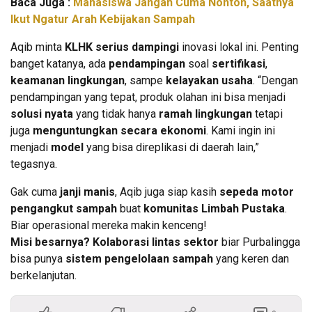
Baca Juga :
Mahasiswa Jangan Cuma Nonton, Saatnya
Ikut Ngatur Arah Kebijakan Sampah
Aqib minta
KLHK serius dampingi
inovasi lokal ini. Penting
banget katanya, ada
pendampingan
soal
sertifikasi
,
keamanan lingkungan
, sampe
kelayakan usaha
. “Dengan
pendampingan yang tepat, produk olahan ini bisa menjadi
solusi nyata
yang tidak hanya
ramah lingkungan
tetapi
juga
menguntungkan secara ekonomi
. Kami ingin ini
menjadi
model
yang bisa direplikasi di daerah lain,”
tegasnya.
Gak cuma
janji manis
, Aqib juga siap kasih
sepeda motor
pengangkut sampah
buat
komunitas Limbah Pustaka
.
Biar operasional mereka makin kenceng!
Misi besarnya? Kolaborasi lintas sektor
biar Purbalingga
bisa punya
sistem pengelolaan sampah
yang keren dan
berkelanjutan.