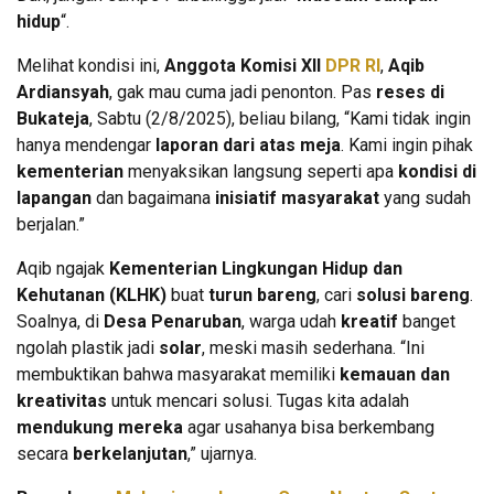
hidup
“.
Melihat kondisi ini,
Anggota Komisi XII
DPR RI
,
Aqib
Ardiansyah
, gak mau cuma jadi penonton. Pas
reses di
Bukateja
, Sabtu (2/8/2025), beliau bilang, “Kami tidak ingin
hanya mendengar
laporan dari atas meja
. Kami ingin pihak
kementerian
menyaksikan langsung seperti apa
kondisi di
lapangan
dan bagaimana
inisiatif masyarakat
yang sudah
berjalan.”
Aqib ngajak
Kementerian Lingkungan Hidup dan
Kehutanan (KLHK)
buat
turun bareng
, cari
solusi bareng
.
Soalnya, di
Desa Penaruban
, warga udah
kreatif
banget
ngolah plastik jadi
solar
, meski masih sederhana. “Ini
membuktikan bahwa masyarakat memiliki
kemauan dan
kreativitas
untuk mencari solusi. Tugas kita adalah
mendukung mereka
agar usahanya bisa berkembang
secara
berkelanjutan
,” ujarnya.