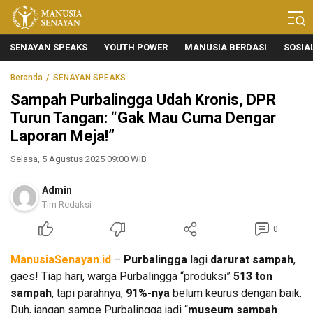
Manusia Senayan
Manusia Bicara, Senayan Bersuara
SENAYAN SPEAKS
YOUTH POWER
MANUSIA BERDASI
SOSIA
Beranda
SENAYAN SPEAKS
Sampah Purbalingga Udah Kronis, DPR
Turun Tangan: “Gak Mau Cuma Dengar
Laporan Meja!”
Selasa, 5 Agustus 2025 09:00 WIB
Admin
Tim Redaksi
0
M
anusiaSenayan.id
–
Purbalingga
lagi
darurat sampah
,
gaes! Tiap hari, warga Purbalingga “produksi”
513 ton
sampah
, tapi parahnya,
91%-nya
belum keurus dengan baik.
Duh, jangan sampe Purbalingga jadi “
museum sampah