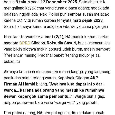
bocah
9 tahun
pada
12 Desember 2025
. Setelah itu, HA
menghilang kayak chat yang cuma dibaca doang: nggak ada
balasan, nggak ada jejak. Polisi pun sempat susah melacak
karena CCTV di rumah korban ternyata
mati sejak 2023
.
Satire halusnya: kamera ada, tapi vibes-nya cuma pajangan.
Nah, fast forward ke
Jumat (2/1)
, HA masuk ke rumah eks
anggota
DPRD
Cilegon,
Roisudin Sayuri
, buat… mencuri. Ini
yang bikin plotnya makin absurd: udah buron, masih sempet
“freelance” maling. Padahal paket “tenang hidup” jelas
bukan itu.
Aksinya ketahuan oleh asisten rumah tangga, yang langsung
panik dan minta tolong warga. Kapolsek Cilegon
AKP
Firman Al Hamid
bilang,
“Awalnya kita dapat info dari
warga… karena ada orang yang masuk ke rumahnya
dewan kepergok sama pembantu…”
. Warga pun sigap,
nelpon polisi—ini baru versi “warga +62” yang positif.
Pas polisi datang, HA sempat ngunci diri di dalam rumah.