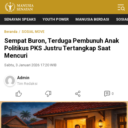
Manusia Senayan
Manusia Bicara, Senayan Bersuara
SENAYAN SPEAKS
YOUTH POWER
MANUSIA BERDASI
SOSIA
Beranda
SOSIAL MOVE
Sempat Buron, Terduga Pembunuh Anak
Politikus PKS Justru Tertangkap Saat
Mencuri
Sabtu, 3 Januari 2026 17:20 WIB
Admin
Tim Redaksi
0