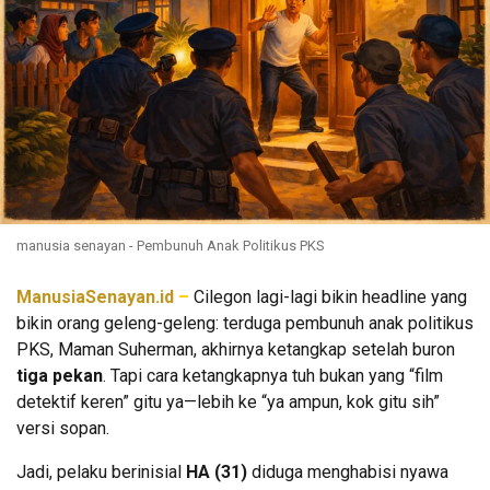
manusia senayan - Pembunuh Anak Politikus PKS
ManusiaSenayan.id
–
Cilegon lagi-lagi bikin headline yang
bikin orang geleng-geleng: terduga pembunuh anak politikus
PKS, Maman Suherman, akhirnya ketangkap setelah buron
tiga pekan
. Tapi cara ketangkapnya tuh bukan yang “film
detektif keren” gitu ya—lebih ke “ya ampun, kok gitu sih”
versi sopan.
Jadi, pelaku berinisial
HA (31)
diduga menghabisi nyawa