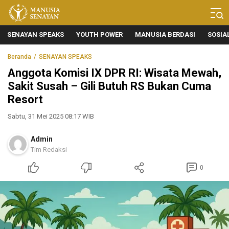
Manusia Senayan
Manusia Bicara, Senayan Bersuara
SENAYAN SPEAKS
YOUTH POWER
MANUSIA BERDASI
SOSIA
Beranda
SENAYAN SPEAKS
Anggota Komisi IX DPR RI: Wisata Mewah,
Sakit Susah – Gili Butuh RS Bukan Cuma
Resort
Sabtu, 31 Mei 2025 08:17 WIB
Admin
Tim Redaksi
0