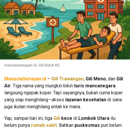
manusiasenayan.id -Gili Butuh RS
ManusiaSenayan.id
–
Gili Trawangan
,
Gili Meno
, dan
Gili
Air
. Tiga nama yang mungkin bikin
turis mancanegara
langsung ngepak koper. Tapi sayangnya, bukan cuma koper
yang siap menghilang—akses
layanan kesehatan
di sana
juga ikutan menghilang entah ke mana.
Yap, sampai hari ini, tiga
Gili
kece
di
Lombok Utara
itu
belum punya
rumah sakit
. Bahkan
puskesmas
pun belum