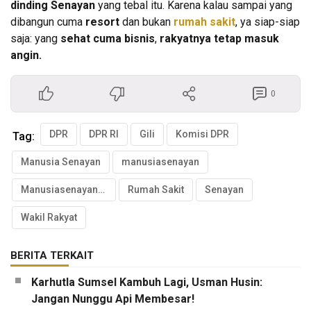
dinding Senayan
yang tebal itu. Karena kalau sampai yang
dibangun cuma
resort
dan bukan
rumah sakit
, ya siap-siap
saja: yang
sehat cuma bisnis
,
rakyatnya tetap masuk
angin.
0
DPR
DPR RI
Gili
Komisi DPR
Tag:
Manusia Senayan
manusiasenayan
Manusiasenayan.id
Rumah Sakit
Senayan
Wakil Rakyat
BERITA TERKAIT
Karhutla Sumsel Kambuh Lagi, Usman Husin:
Jangan Nunggu Api Membesar!