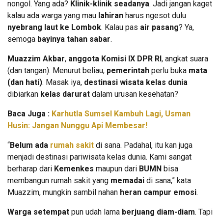
nongol. Yang ada?
Klinik-klinik seadanya
. Jadi jangan kaget
kalau ada warga yang mau
lahiran
harus ngesot dulu
nyebrang laut ke Lombok
. Kalau pas
air pasang
? Ya,
semoga
bayinya tahan sabar
.
Muazzim Akbar
,
anggota Komisi IX DPR RI
, angkat suara
(dan tangan). Menurut beliau,
pemerintah
perlu buka
mata
(dan hati)
. Masak iya,
destinasi wisata kelas dunia
dibiarkan
kelas darurat
dalam urusan kesehatan?
Baca Juga :
Karhutla Sumsel Kambuh Lagi, Usman
Husin: Jangan Nunggu Api Membesar!
“
Belum ada
rumah sakit
di sana. Padahal, itu kan juga
menjadi destinasi pariwisata kelas dunia. Kami sangat
berharap dari
Kemenkes
maupun dari
BUMN
bisa
membangun rumah sakit yang
memadai
di sana,” kata
Muazzim, mungkin sambil nahan
heran campur emosi
.
Warga setempat
pun udah lama
berjuang diam-diam
. Tapi