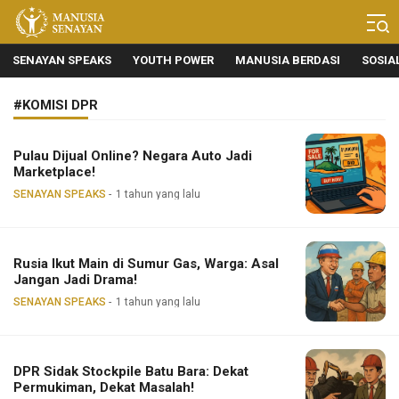
Manusia Senayan
Manusia Bicara, Senayan Bersuara
SENAYAN SPEAKS
YOUTH POWER
MANUSIA BERDASI
SOSIA
#KOMISI DPR
Pulau Dijual Online? Negara Auto Jadi
Marketplace!
SENAYAN SPEAKS
1 tahun yang lalu
Rusia Ikut Main di Sumur Gas, Warga: Asal
Jangan Jadi Drama!
SENAYAN SPEAKS
1 tahun yang lalu
DPR Sidak Stockpile Batu Bara: Dekat
Permukiman, Dekat Masalah!