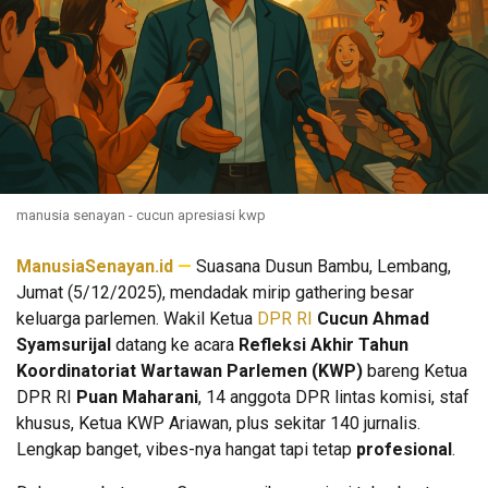
manusia senayan - cucun apresiasi kwp
ManusiaSenayan.id
—
Suasana Dusun Bambu, Lembang,
Jumat (5/12/2025), mendadak mirip gathering besar
keluarga parlemen. Wakil Ketua
DPR RI
Cucun Ahmad
Syamsurijal
datang ke acara
Refleksi Akhir Tahun
Koordinatoriat Wartawan Parlemen (KWP)
bareng Ketua
DPR RI
Puan Maharani
, 14 anggota DPR lintas komisi, staf
khusus, Ketua KWP Ariawan, plus sekitar 140 jurnalis.
Lengkap banget, vibes-nya hangat tapi tetap
profesional
.