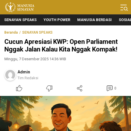
Manusia Senayan
Manusia Bicara, Senayan Bersuara
SENAYAN SPEAKS
YOUTH POWER
MANUSIA BERDASI
SOSIA
Beranda
SENAYAN SPEAKS
Cucun Apresiasi KWP: Open Parliament
Nggak Jalan Kalau Kita Nggak Kompak!
Minggu, 7 Desember 2025 14:36 WIB
Admin
Tim Redaksi
0