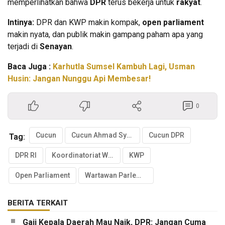
memperlihatkan bahwa
DPR
terus bekerja untuk
rakyat
.
Intinya:
DPR dan KWP makin kompak,
open parliament
makin nyata, dan publik makin gampang paham apa yang
terjadi di
Senayan
.
Baca Juga :
Karhutla Sumsel Kambuh Lagi, Usman
Husin: Jangan Nunggu Api Membesar!
0
Cucun
Cucun Ahmad Syamsurijal
Cucun DPR
Tag:
DPR RI
Koordinatoriat Wartawan Parlemen
KWP
Open Parliament
Wartawan Parlemen
BERITA TERKAIT
Gaji Kepala Daerah Mau Naik, DPR: Jangan Cuma