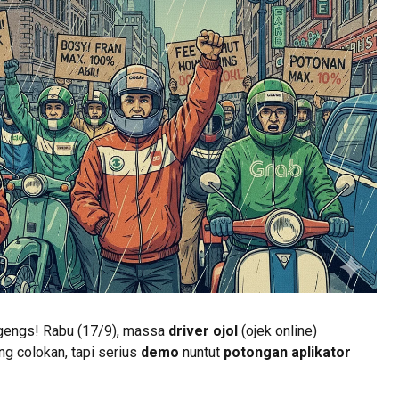
 gengs! Rabu (17/9), massa
driver ojol
(ojek online)
ng colokan, tapi serius
demo
nuntut
potongan aplikator