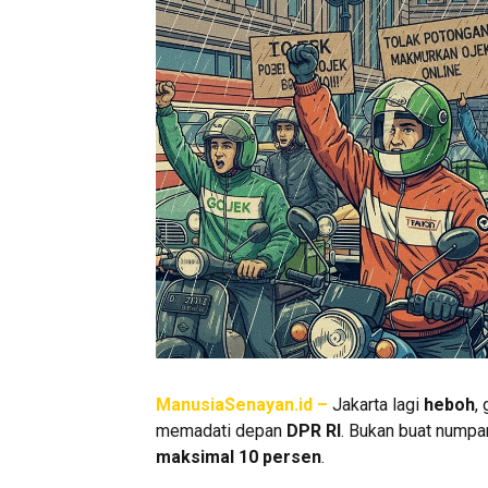
ManusiaSenayan.id –
Jakarta lagi
heboh
,
memadati depan
DPR RI
. Bukan buat numpa
maksimal 10 persen
.