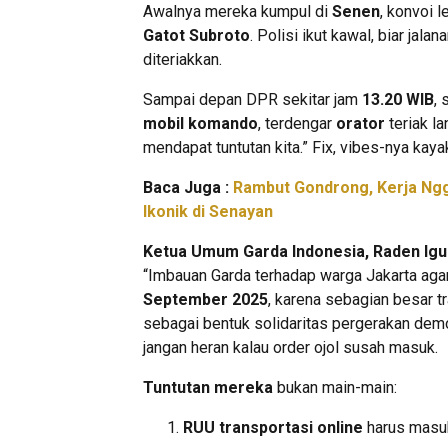
Awalnya mereka kumpul di
Senen
, konvoi 
Gatot Subroto
. Polisi ikut kawal, biar jala
diteriakkan.
Sampai depan DPR sekitar jam
13.20 WIB
,
mobil komando
, terdengar
orator
teriak la
mendapat tuntutan kita.” Fix, vibes-nya kaya
Baca Juga :
Rambut Gondrong, Kerja Ngg
Ikonik di Senayan
Ketua Umum Garda Indonesia, Raden Ig
“Imbauan Garda terhadap warga Jakarta agar
September 2025
, karena sebagian besar t
sebagai bentuk solidaritas pergerakan demo
jangan heran kalau order ojol susah masuk.
Tuntutan mereka
bukan main-main:
RUU transportasi online
harus mas