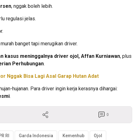
ersen
, nggak boleh lebih.
lu regulasi jelas.
r.
f murah banget tapi merugikan driver.
n kasus meninggalnya driver ojol, Affan Kurniawan
, plus
erian Perhubungan
.
tor Nggak Bisa Lagi Asal Garap Hutan Adat
ujan-hujanan. Para driver ingin kerja kerasnya dihargai:
resmi
.
0
PR RI
Garda Indonesia
Kemenhub
Ojol