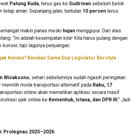
lewat
Patung Kuda
, terus gas ke
Sudirman
sebelum belok
nan tetap aman. Sepanjang jalan, tuntutan
10 persen
terus
 semangat makin panas meski
hujan
mengguyur. Dari atas
ntang: “Ini adalah kesempatan kita! Kita harus pulang dengan
k konser, tapi lagunya perjuangan.
ak Kendor! Kenalan Sama Dua Legislator Berstyle
un Wicaksono
, sehari sebelumnya sudah ngasih peringatan:
 memilih moda transportasi alternatif pada
Rabu, 17
ransportasi online akan mematikan aplikasi secara masif
nstrasi ojek online ke
Kemenhub, Istana, dan DPR RI
.” Jadi
uk
Prolegnas 2025–2026
.