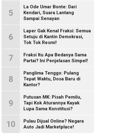
Sosmed!
La Ode Umar Bonte: Dari
5
Kendari, Suara Lantang
Sampai Senayan
Laper Gak Kenal Fraksi: Semua
6
Setuju di Kantin Demokrasi,
Tok Tok Resmi!
Fraksi Itu Apa Bedanya Sama
7
Partai? Ini Penjelasan Simpel!
Panglima Tenggo: Pulang
8
Tepat Waktu, Dosa Baru di
Kantor?
Putusan MK: Pisah Pemilu,
9
Tapi Kok Aturannya Kayak
Lupa Sama Konstitusi?
Pulau Dijual Online? Negara
10
Auto Jadi Marketplace!