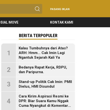
PASANG IKLAN
SIAL MOVE
KONTAK KAMI
BERITA TERPOPULER
Kalau Tumbuhnya dari Atas?
1
ARH: Hmm… Cak Imin Lagi
Ngantuk Sejarah Kali Ya
Bedanya Rapat Kerja, RDPU,
2
dan Paripurna.
Stand-up Politik Cak Imin: PMII
3
Dielus, HMI Disundul
Cara Kirim Aspirasi Resmi ke
4
DPR: Biar Suara Kamu Nggak
Cuma Nyangkut di Komentar