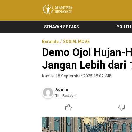
Manusia Senayan
Manusia Bicara, Senayan Bersuara
SENAYAN SPEAKS
YOUTH
Beranda
SOSIAL MOVE
Demo Ojol Hujan-H
Jangan Lebih dari
Kamis, 18 September 2025 15:02 WIB
Admin
Tim Redaksi