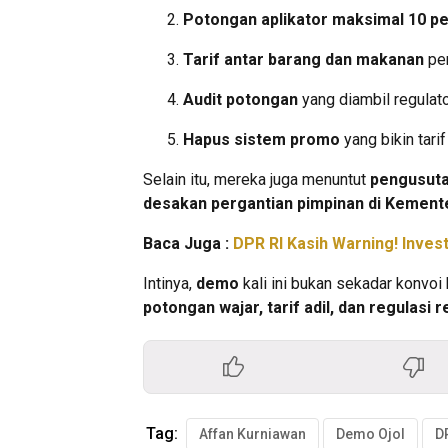
Potongan aplikator maksimal 10 p
Tarif antar barang dan makanan
per
Audit potongan
yang diambil regulato
Hapus sistem promo
yang bikin tari
Selain itu, mereka juga menuntut
pengusuta
desakan pergantian pimpinan di Kement
Baca Juga :
DPR RI Kasih Warning! Inves
Intinya,
demo
kali ini bukan sekadar konvoi h
potongan wajar, tarif adil, dan regulasi 
Tag:
Affan Kurniawan
Demo Ojol
D