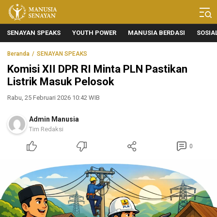
Manusia Senayan
Manusia Bicara, Senayan Bersuara
SENAYAN SPEAKS
YOUTH POWER
MANUSIA BERDASI
SOSIA
Beranda
SENAYAN SPEAKS
Komisi XII DPR RI Minta PLN Pastikan
Listrik Masuk Pelosok
Rabu, 25 Februari 2026 10:42 WIB
Admin Manusia
Tim Redaksi
0