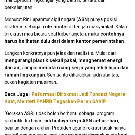
menciptakan lingkungan yang bersih, tertata, dan
berkelanjutan.
Menurut Rini, aparatur sipil negara (
ASN
) punya posisi
strategis sebagai
role model
di tengah masyarakat. Kalau
birokrasi mau bicara soal keberlanjutan, maka
contohnya
harus kelihatan dulu dari dalam kantor pemerintahan
.
Langkah konkretnya pun jelas dan realistis. Mulai dari
mengurangi plastik sekali pakai
,
menghemat energi
dan air
, sampai
menata ruang kerja yang lebih hijau dan
ramah lingkungan
. Semua itu diharapkan jadi rutinitas,
bukan kegiatan musiman.
Baca Juga :
Reformasi Birokrasi Jadi Fondasi Negara
Kuat, Menteri PANRB Tegaskan Peran SAKIP
“Gerakan ASRI tidak boleh berhenti sebagai program
simbolik. Ini harus jadi
budaya kerja ASN sehari-hari
,
sejalan dengan arahan Presiden agar birokrasi tidak hanya