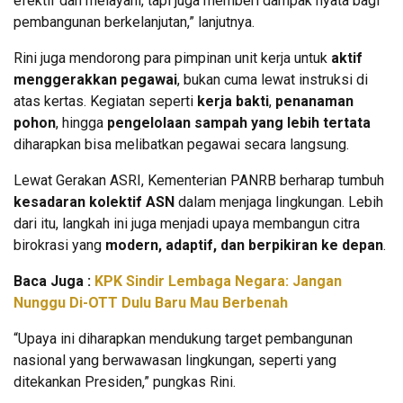
efektif dan melayani, tapi juga memberi dampak nyata bagi
pembangunan berkelanjutan,” lanjutnya.
Rini juga mendorong para pimpinan unit kerja untuk
aktif
menggerakkan pegawai
, bukan cuma lewat instruksi di
atas kertas. Kegiatan seperti
kerja bakti
,
penanaman
pohon
, hingga
pengelolaan sampah yang lebih tertata
diharapkan bisa melibatkan pegawai secara langsung.
Lewat Gerakan ASRI, Kementerian PANRB berharap tumbuh
kesadaran kolektif ASN
dalam menjaga lingkungan. Lebih
dari itu, langkah ini juga menjadi upaya membangun citra
birokrasi yang
modern, adaptif, dan berpikiran ke depan
.
Baca Juga :
KPK Sindir Lembaga Negara: Jangan
Nunggu Di-OTT Dulu Baru Mau Berbenah
“Upaya ini diharapkan mendukung target pembangunan
nasional yang berwawasan lingkungan, seperti yang
ditekankan Presiden,” pungkas Rini.