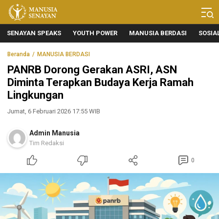
Manusia Senayan
Manusia Bicara, Senayan Bersuara
SENAYAN SPEAKS
YOUTH POWER
MANUSIA BERDASI
SOSIA
Beranda
MANUSIA BERDASI
PANRB Dorong Gerakan ASRI, ASN
Diminta Terapkan Budaya Kerja Ramah
Lingkungan
Jumat, 6 Februari 2026 17:55 WIB
Admin Manusia
Tim Redaksi
0