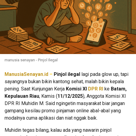
manusia senayan - Pinjol Ilegal
ManusiaSenayan.id
–
Pinjol ilegal
lagi pada glow up, tapi
sayangnya bukan bikin kantong sehat, malah bikin kepala
pening. Saat Kunjungan Kerja
Komisi XI
DPR RI
ke
Batam,
Kepulauan Riau
, Kamis (
11/12/2025
), Anggota Komisi XI
DPR RI Muhidin M. Said ngingetin masyarakat biar jangan
gampang kesilau promo pinjaman online abal-abal yang
modalnya cuma aplikasi dan niat nggak baik.
Muhidin tegas bilang, kalau ada yang nawarin pinjol