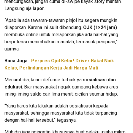
mencurigakan, jangan cuma di-swipe kayak story mantan.
Langsung aja
lapor
.
“Apabila ada tawaran-tawaran pinjol itu segera mungkin
dilaporkan. Karena ini sulit dibendung.
OJK (1×24 jam)
membuka online untuk melaporkan jika ada hal-hal yang
berpotensi menimbulkan masalah, termasuk penipuan,”
ujarnya.
Baca Juga :
Perpres Ojol Kelar! Driver Bakal Naik
Kelas, Perlindungan Kerja Jadi Harga Mati
Menurut dia, kunci defense terbaik ya
sosialisasi dan
edukasi
. Biar masyarakat nggak gampang kebawa arus
iming-iming saldo cair lima menit, cicilan seumur hidup.
“Yang harus kita lakukan adalah sosialisasi kepada
masyarakat, sehingga masyarakat kita tidak terpancing
dengan hal-hal tersebut,” tegasnya.
Muhidin juga ngingetin, khususnya buat pelaku usaha mikro,