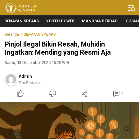
Manusia Senayan
Manusia Bicara, Senayan Bersuara
SENAYAN SPEAKS
YOUTH POWER
MANUSIA BERDASI
SOSIA
Beranda
SENAYAN SPEAKS
Pinjol Ilegal Bikin Resah, Muhidin
Ingatkan: Mending yang Resmi Aja
Sabtu, 13 Desember 2025 15:20 WIB
Admin
Tim Redaksi
0