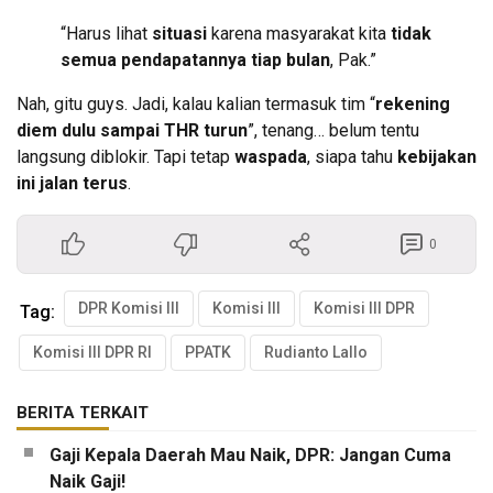
“Harus lihat
situasi
karena masyarakat kita
tidak
semua pendapatannya tiap bulan
, Pak.”
Nah, gitu guys. Jadi, kalau kalian termasuk tim “
rekening
diem dulu sampai THR turun
”, tenang… belum tentu
langsung diblokir. Tapi tetap
waspada
, siapa tahu
kebijakan
ini jalan terus
.
0
DPR Komisi III
Komisi III
Komisi III DPR
Tag:
Komisi III DPR RI
PPATK
Rudianto Lallo
BERITA TERKAIT
Gaji Kepala Daerah Mau Naik, DPR: Jangan Cuma
Naik Gaji!