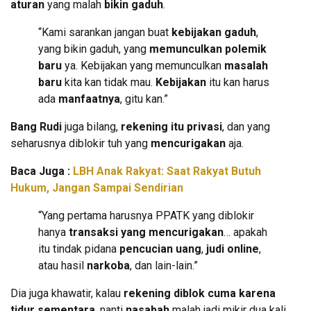
aturan
yang malah
bikin gaduh
.
“Kami sarankan jangan buat
kebijakan gaduh
,
yang bikin gaduh, yang
memunculkan polemik
baru
ya. Kebijakan yang memunculkan
masalah
baru
kita kan tidak mau.
Kebijakan
itu kan harus
ada
manfaatnya
, gitu kan.”
Bang Rudi
juga bilang,
rekening itu privasi
, dan yang
seharusnya diblokir tuh yang
mencurigakan
aja.
Baca Juga :
LBH Anak Rakyat: Saat Rakyat Butuh
Hukum, Jangan Sampai Sendirian
“Yang pertama harusnya PPATK yang diblokir
hanya
transaksi yang mencurigakan
… apakah
itu tindak pidana
pencucian uang
,
judi online
,
atau hasil
narkoba
, dan lain-lain.”
Dia juga khawatir, kalau
rekening diblok cuma karena
tidur sementara
, nanti
nasabah
malah jadi mikir dua kali