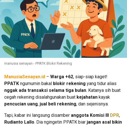
manusia senayan - PPATK Blokir Rekening
Ma
nusiaSenayan.id
–
Warga +62
, siap-siap kaget!
PPATK
ngumumin bakal
blokir rekening
yang tidur alias
nggak ada transaksi selama tiga bulan
. Katanya sih buat
cegah rekening disalahgunakan buat
kejahatan
kayak
pencucian uang
,
jual beli rekening
, dan sejenisnya.
Tapi, kabar ini langsung disamber
anggota Komisi III
DPR
,
Rudianto Lallo
. Dia ngingetin PPATK biar
jangan asal bikin