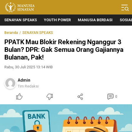
Manusia Senayan
Manusia Bicara, Senayan Bersuara
SENAYAN SPEAKS
YOUTH POWER
MANUSIA BERDASI
SOSIA
Beranda
SENAYAN SPEAKS
PPATK Mau Blokir Rekening Nganggur 3
Bulan? DPR: Gak Semua Orang Gajiannya
Bulanan, Pak!
Rabu, 30 Juli 2025 13:14 WIB
Admin
Tim Redaksi
0