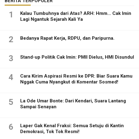
BERITA TERPOPULER
1
Kalau Tumbuhnya dari Atas? ARH: Hmm… Cak Imin
Lagi Ngantuk Sejarah Kali Ya
2
Bedanya Rapat Kerja, RDPU, dan Paripurna.
3
Stand-up Politik Cak Imin: PMII Dielus, HMI Disundul
4
Cara Kirim Aspirasi Resmi ke DPR: Biar Suara Kamu
Nggak Cuma Nyangkut di Komentar Sosmed!
5
La Ode Umar Bonte: Dari Kendari, Suara Lantang
Sampai Senayan
6
Laper Gak Kenal Fraksi: Semua Setuju di Kantin
Demokrasi, Tok Tok Resmi!