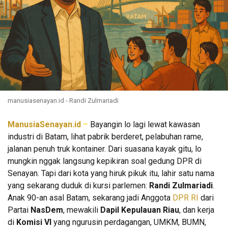
manusiasenayan.id - Randi Zulmariadi
ManusiaSenayan.id
–
Bayangin lo lagi lewat kawasan
industri di Batam, lihat pabrik berderet, pelabuhan rame,
jalanan penuh truk kontainer. Dari suasana kayak gitu, lo
mungkin nggak langsung kepikiran soal gedung DPR di
Senayan. Tapi dari kota yang hiruk pikuk itu, lahir satu nama
yang sekarang duduk di kursi parlemen:
Randi Zulmariadi
.
Anak 90-an asal Batam, sekarang jadi Anggota
DPR RI
dari
Partai
NasDem
, mewakili
Dapil Kepulauan Riau
, dan kerja
di
Komisi VI
yang ngurusin perdagangan, UMKM, BUMN,