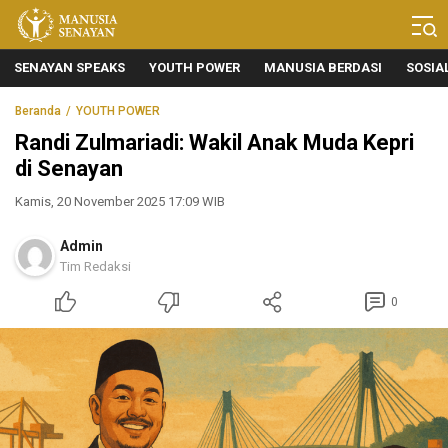
Manusia Senayan
Manusia Bicara, Senayan Bersuara
SENAYAN SPEAKS
YOUTH POWER
MANUSIA BERDASI
SOSIA
Beranda
YOUTH POWER
Randi Zulmariadi: Wakil Anak Muda Kepri
di Senayan
Kamis, 20 November 2025 17:09 WIB
Admin
Tim Redaksi
0