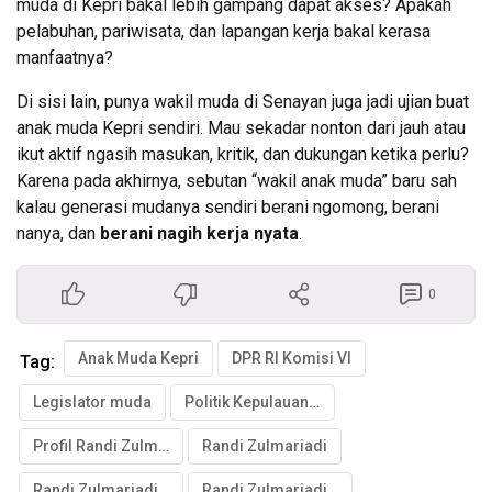
muda di Kepri bakal lebih gampang dapat akses? Apakah
pelabuhan, pariwisata, dan lapangan kerja bakal kerasa
manfaatnya?
Di sisi lain, punya wakil muda di Senayan juga jadi ujian buat
anak muda Kepri sendiri. Mau sekadar nonton dari jauh atau
ikut aktif ngasih masukan, kritik, dan dukungan ketika perlu?
Karena pada akhirnya, sebutan “wakil anak muda” baru sah
kalau generasi mudanya sendiri berani ngomong, berani
nanya, dan
berani nagih kerja nyata
.
0
Anak Muda Kepri
DPR RI Komisi VI
Tag:
Legislator muda
Politik Kepulauan Riau
Profil Randi Zulmariadi
Randi Zulmariadi
Randi Zulmariadi DPR
Randi Zulmariadi Nasdem