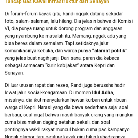
Tancap Gas Kawal Infrastruktur dari Senayan
Di forum-forum kayak gitu, Randi nggak datang sekadar
foto, salam-salaman, lalu hilang. Dia jelasin bahwa di Komisi
VI, dia punya ruang untuk dorong program dan anggaran
yang nyambung ke masalah itu. Memang, nggak ada yang
bisa beres dalam semalam. Tapi setidaknya jalur
komunikasinya kebuka, dan warga punya
“alamat politik”
yang jelas buat nagih janji. Dari sana, peran dia kebaca
sebagai semacam “kurir kebijakan” antara Kepri dan
Senayan.
Di luar urusan rapat dan reses, Randi juga berusaha hadir
lewat jalur sosial-keagamaan. Di momen
Idul Adha
,
misalnya, dia ikut menyalurkan hewan kurban untuk ribuan
warga di Kepri. Narasi yang dia bawa sederhana saja: soal
berbagi, soal ingat bahwa masih banyak orang yang mungkin
cuma bisa makan daging setahun sekali, dan soal
pentingnya wakil rakyat muncul bukan cuma pas kampanye.
Nggak glamor, tapi gesture kayak gini bikin kehadirannya