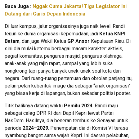
Baca Juga :
Nggak Cuma Jakarta! Tiga Legislator Ini
Datang dari Garis Depan Indonesia
Di luar kampus, jalur organisasinya juga naik level. Randi
terjun ke dunia organisasi kepemudaan, jadi
Ketua KNPI
Batam
, dan juga Wakil Ketua
GP Ansor
Kepulauan Riau. Di
sini dia mulai ketemu berbagai macam karakter: aktivis,
pegiat komunitas, pengurus masjid, pengurus olahraga,
anak-anak yang rajin rapat, sampai yang lebih suka
nongkrong tapi punya banyak unek-unek soal kota dan
negara. Dari ruang-ruang pertemuan dan obrolan panjang itu,
pelan-pelan kebentuk image dia sebagai “anak organisasi”
yang biasa kerja di lapangan, bukan sekadar politisi poster.
Titik baliknya datang waktu
Pemilu 2024
. Randi maju
sebagai caleg DPR RI dari Dapil Kepri lewat Partai
NasDem. Hasilnya, dia beneran tembus ke Senayan untuk
periode
2024–2029
. Penempatan dia di Komisi VI terasa
nyambung banget sama wajah Kepri. Ini daerah pelabuhan,