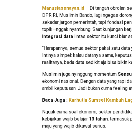
Manusiasenayan.id –
Di tengah obrolan se
DPR RI, Muslimin Bando, lagi ngegas doro
sekadar jargon pemerintah, tapi fondasi pe
topik—nggak nyambung. Saat kunjungan kerja
integrasi data
lintas sektor itu kunci biar 
“Harapannya, semua sektor pakai satu data
Intinya simpel: kalau datanya sama, keputus
realitanya, beda data sedikit aja bisa bikin 
Muslimin juga nyinggung momentum
Sensu
ekonomi nasional. Dengan data yang rapi da
ambil keputusan. Jadi bukan cuma feeling a
Baca Juga :
Karhutla Sumsel Kambuh La
Nggak cuma soal ekonomi, sektor pendidikan 
kebijakan wajib belajar
13 tahun
, termasuk 
maju yang wajib dikawal serius.