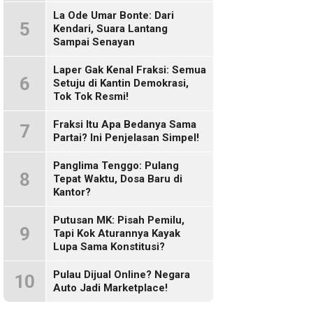
Sosmed!
La Ode Umar Bonte: Dari
5
Kendari, Suara Lantang
Sampai Senayan
Laper Gak Kenal Fraksi: Semua
6
Setuju di Kantin Demokrasi,
Tok Tok Resmi!
Fraksi Itu Apa Bedanya Sama
7
Partai? Ini Penjelasan Simpel!
Panglima Tenggo: Pulang
8
Tepat Waktu, Dosa Baru di
Kantor?
Putusan MK: Pisah Pemilu,
9
Tapi Kok Aturannya Kayak
Lupa Sama Konstitusi?
Pulau Dijual Online? Negara
10
Auto Jadi Marketplace!