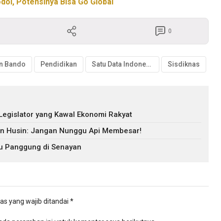
ol, Potensinya Bisa Go Global
0
n Bando
Pendidikan
Satu Data Indonesia
Sisdiknas
 Legislator yang Kawal Ekonomi Rakyat
an Husin: Jangan Nunggu Api Membesar!
tu Panggung di Senayan
as yang wajib ditandai
*