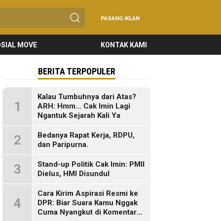
PASANG IKLAN
SIAL MOVE
KONTAK KAMI
BERITA TERPOPULER
Kalau Tumbuhnya dari Atas?
1
ARH: Hmm… Cak Imin Lagi
Ngantuk Sejarah Kali Ya
Bedanya Rapat Kerja, RDPU,
2
dan Paripurna.
Stand-up Politik Cak Imin: PMII
3
Dielus, HMI Disundul
Cara Kirim Aspirasi Resmi ke
4
DPR: Biar Suara Kamu Nggak
Cuma Nyangkut di Komentar