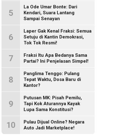
Sosmed!
La Ode Umar Bonte: Dari
5
Kendari, Suara Lantang
Sampai Senayan
Laper Gak Kenal Fraksi: Semua
6
Setuju di Kantin Demokrasi,
Tok Tok Resmi!
Fraksi Itu Apa Bedanya Sama
7
Partai? Ini Penjelasan Simpel!
Panglima Tenggo: Pulang
8
Tepat Waktu, Dosa Baru di
Kantor?
Putusan MK: Pisah Pemilu,
9
Tapi Kok Aturannya Kayak
Lupa Sama Konstitusi?
Pulau Dijual Online? Negara
10
Auto Jadi Marketplace!