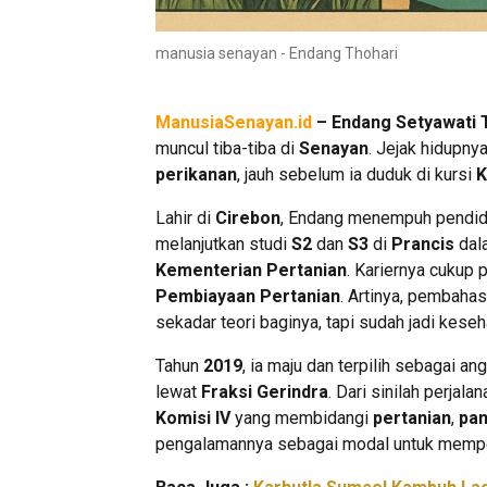
manusia senayan - Endang Thohari
ManusiaSenayan.id
– Endang Setyawati 
muncul tiba-tiba di
Senayan
. Jejak hidupn
perikanan
, jauh sebelum ia duduk di kursi
K
Lahir di
Cirebon
, Endang menempuh pendi
melanjutkan studi
S2
dan
S3
di
Prancis
dal
Kementerian Pertanian
. Kariernya cukup 
Pembiayaan Pertanian
. Artinya, pembaha
sekadar teori baginya, tapi sudah jadi keseha
Tahun
2019
, ia maju dan terpilih sebagai a
lewat
Fraksi Gerindra
. Dari sinilah perjalan
Komisi IV
yang membidangi
pertanian
,
pa
pengalamannya sebagai modal untuk memp