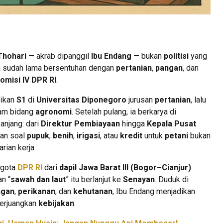
Thohari
— akrab dipanggil
Ibu Endang
— bukan
politisi
yang
ya sudah lama bersentuhan dengan
pertanian
,
pangan
, dan
omisi IV DPR RI
.
dikan
S1
di
Universitas Diponegoro
jurusan
pertanian
, lalu
am bidang
agronomi
. Setelah pulang, ia berkarya di
panjang: dari
Direktur Pembiayaan
hingga
Kepala Pusat
san soal
pupuk
,
benih
,
irigasi
, atau
kredit
untuk
petani
bukan
rian kerja.
nggota
DPR RI
dari
dapil Jawa Barat III (Bogor–Cianjur)
an “
sawah dan laut
” itu berlanjut ke
Senayan
. Duduk di
ngan
,
perikanan
, dan
kehutanan
, Ibu Endang menjadikan
erjuangkan
kebijakan
.