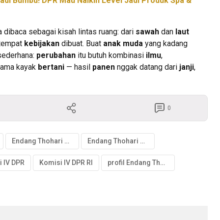
adi Bumbu! DPR Mau Naikin Level Jadi Produk Spa &
 dibaca sebagai kisah lintas ruang: dari
sawah
dan
laut
tempat
kebijakan
dibuat. Buat
anak muda
yang kadang
 sederhana:
perubahan
itu butuh kombinasi
ilmu
,
Sama kayak
bertani
— hasil
panen
nggak datang dari
janji
,
0
Endang Thohari dpr
Endang Thohari Gerindra
 IV DPR
Komisi IV DPR RI
profil Endang Thohari