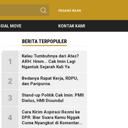
PASANG IKLAN
SIAL MOVE
KONTAK KAMI
BERITA TERPOPULER
Kalau Tumbuhnya dari Atas?
1
ARH: Hmm… Cak Imin Lagi
Ngantuk Sejarah Kali Ya
Bedanya Rapat Kerja, RDPU,
2
dan Paripurna.
Stand-up Politik Cak Imin: PMII
3
Dielus, HMI Disundul
Cara Kirim Aspirasi Resmi ke
4
DPR: Biar Suara Kamu Nggak
Cuma Nyangkut di Komentar