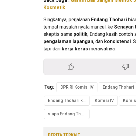
Baca Juga :
Garam Bali Jangan Mentok J
Kosmetik
Singkatnya, perjalanan
Endang Thohari
bisa
tempat masalah nyata muncul, ke
Senayan
skeptis sama
politik
, Endang kasih contoh
pengalaman lapangan
, dan
konsistensi
. 
tapi dari
kerja keras
merawatnya.
Tag:
DPR RI Komisi IV
Endang Thohari
Endang Thohari komisi
Komisi IV
Komisi
siapa Endang Thohari
BERITA TERKAIT