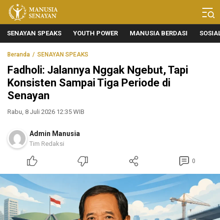
Manusia Senayan
Manusia Bicara, Senayan Bersuara
SENAYAN SPEAKS
YOUTH POWER
MANUSIA BERDASI
SOSIA
Beranda
SENAYAN SPEAKS
Fadholi: Jalannya Nggak Ngebut, Tapi
Konsisten Sampai Tiga Periode di
Senayan
Rabu, 8 Juli 2026 12:35 WIB
Admin Manusia
Tim Redaksi
0