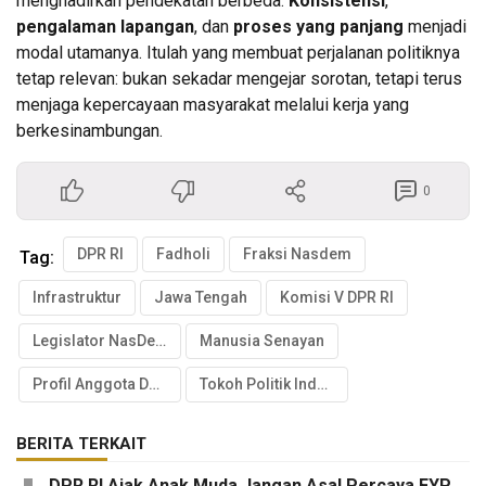
menghadirkan pendekatan berbeda.
Konsistensi
,
pengalaman lapangan
, dan
proses yang panjang
menjadi
modal utamanya. Itulah yang membuat perjalanan politiknya
tetap relevan: bukan sekadar mengejar sorotan, tetapi terus
menjaga kepercayaan masyarakat melalui kerja yang
berkesinambungan.
0
DPR RI
Fadholi
Fraksi Nasdem
Tag:
Infrastruktur
Jawa Tengah
Komisi V DPR RI
Legislator NasDem
Manusia Senayan
Profil Anggota DPR RI
Tokoh Politik Indonesia
BERITA TERKAIT
DPR RI Ajak Anak Muda Jangan Asal Percaya FYP,