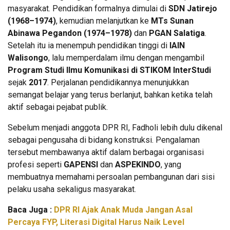
masyarakat. Pendidikan formalnya dimulai di
SDN Jatirejo
(1968–1974)
, kemudian melanjutkan ke
MTs Sunan
Abinawa Pegandon (1974–1978)
dan
PGAN Salatiga
.
Setelah itu ia menempuh pendidikan tinggi di
IAIN
Walisongo
, lalu memperdalam ilmu dengan mengambil
Program Studi Ilmu Komunikasi di STIKOM InterStudi
sejak
2017
. Perjalanan pendidikannya menunjukkan
semangat belajar yang terus berlanjut, bahkan ketika telah
aktif sebagai pejabat publik.
Sebelum menjadi anggota DPR RI, Fadholi lebih dulu dikenal
sebagai pengusaha di bidang konstruksi. Pengalaman
tersebut membawanya aktif dalam berbagai organisasi
profesi seperti
GAPENSI
dan
ASPEKINDO
, yang
membuatnya memahami persoalan pembangunan dari sisi
pelaku usaha sekaligus masyarakat.
Baca Juga :
DPR RI Ajak Anak Muda Jangan Asal
Percaya FYP, Literasi Digital Harus Naik Level