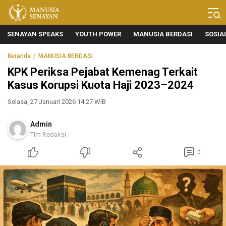
Manusia Senayan
Manusia Bicara, Senayan Bersuara
SENAYAN SPEAKS
YOUTH POWER
MANUSIA BERDASI
SOSIA
Beranda
MANUSIA BERDASI
KPK Periksa Pejabat Kemenag Terkait
Kasus Korupsi Kuota Haji 2023–2024
Selasa, 27 Januari 2026 14:27 WIB
Admin
Tim Redaksi
0