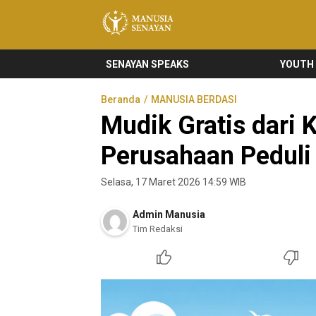
Manusia Senayan
Manusia Bicara, Senayan Bersuara
SENAYAN SPEAKS
YOUTH
Beranda
MANUSIA BERDASI
Mudik Gratis dari 
Perusahaan Peduli
Selasa, 17 Maret 2026 14:59 WIB
Admin Manusia
Tim Redaksi