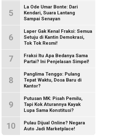
Sosmed!
La Ode Umar Bonte: Dari
5
Kendari, Suara Lantang
Sampai Senayan
Laper Gak Kenal Fraksi: Semua
6
Setuju di Kantin Demokrasi,
Tok Tok Resmi!
Fraksi Itu Apa Bedanya Sama
7
Partai? Ini Penjelasan Simpel!
Panglima Tenggo: Pulang
8
Tepat Waktu, Dosa Baru di
Kantor?
Putusan MK: Pisah Pemilu,
9
Tapi Kok Aturannya Kayak
Lupa Sama Konstitusi?
Pulau Dijual Online? Negara
10
Auto Jadi Marketplace!