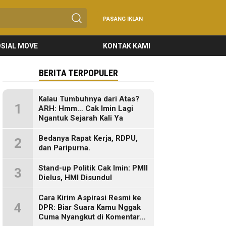
PASANG IKLAN
SIAL MOVE
KONTAK KAMI
BERITA TERPOPULER
Kalau Tumbuhnya dari Atas?
1
ARH: Hmm… Cak Imin Lagi
Ngantuk Sejarah Kali Ya
Bedanya Rapat Kerja, RDPU,
2
dan Paripurna.
Stand-up Politik Cak Imin: PMII
3
Dielus, HMI Disundul
Cara Kirim Aspirasi Resmi ke
4
DPR: Biar Suara Kamu Nggak
Cuma Nyangkut di Komentar