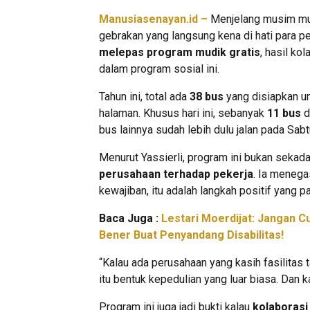
Manusiasenayan.id –
Menjelang musim mud
gebrakan yang langsung kena di hati para pe
melepas program mudik gratis
, hasil ko
dalam program sosial ini.
Tahun ini, total ada
38 bus
yang disiapkan un
halaman. Khusus hari ini, sebanyak
11 bus
d
bus lainnya sudah lebih dulu jalan pada Sabtu
Menurut Yassierli, program ini bukan sekadar
perusahaan terhadap pekerja
. Ia menega
kewajiban, itu adalah langkah positif yang pa
Baca Juga :
Lestari Moerdijat: Jangan C
Bener Buat Penyandang Disabilitas!
“Kalau ada perusahaan yang kasih fasilitas
itu bentuk kepedulian yang luar biasa. Dan k
Program ini juga jadi bukti kalau
kolaborasi