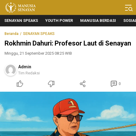
Manusia Senayan
Manusia Bicara, Senayan Bersuara
SENAYAN SPEAKS
YOUTH POWER
MANUSIA BERDASI
SOSIA
Beranda
SENAYAN SPEAKS
Rokhmin Dahuri: Profesor Laut di Senayan
Minggu, 21 September 2025 08:25 WIB
Admin
Tim Redaksi
0