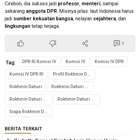
Cirebon, dia sukses jadi
profesor
,
menteri
, sampai
sekarang
anggota DPR
. Misinya jelas: laut Indonesia harus
jadi
sumber kekuatan bangsa
, nelayan
sejahtera
, dan
lingkungan
tetap terjaga.
0
DPR RI Komisi IV
Komisi IV
Komisi IV DPR
Tag:
Komisi IV DPR RI
Profil Rokhmin Dahuri
Rokhmin Dahuri
Rokhmin Dahuri DPR
Rokhmin Dahuri Komisi
Rokhmin Dahuri PDIP
Siapa Rokhmin Dahuri
BERITA TERKAIT