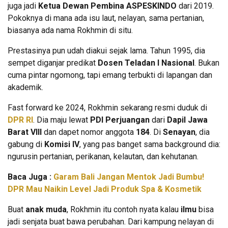
juga jadi
Ketua Dewan Pembina ASPESKINDO
dari 2019.
Pokoknya di mana ada isu laut, nelayan, sama pertanian,
biasanya ada nama Rokhmin di situ.
Prestasinya pun udah diakui sejak lama. Tahun 1995, dia
sempet diganjar predikat
Dosen Teladan I Nasional
. Bukan
cuma pintar ngomong, tapi emang terbukti di lapangan dan
akademik.
Fast forward ke 2024, Rokhmin sekarang resmi duduk di
DPR RI
. Dia maju lewat
PDI Perjuangan
dari
Dapil Jawa
Barat VIII
dan dapet nomor anggota
184
. Di
Senayan
, dia
gabung di
Komisi IV
, yang pas banget sama background dia:
ngurusin pertanian, perikanan, kelautan, dan kehutanan.
Baca Juga :
Garam Bali Jangan Mentok Jadi Bumbu!
DPR Mau Naikin Level Jadi Produk Spa & Kosmetik
Buat
anak muda
, Rokhmin itu contoh nyata kalau
ilmu
bisa
jadi senjata buat bawa perubahan. Dari kampung nelayan di