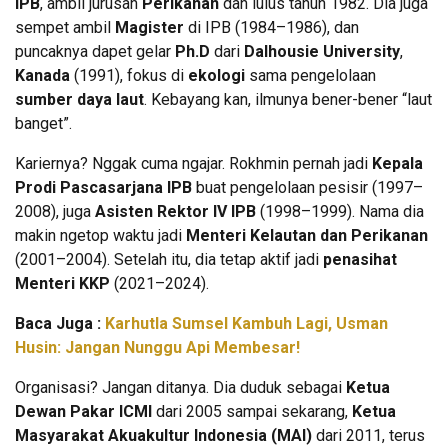
IPB
, ambil jurusan
Perikanan
dan lulus tahun 1982. Dia juga
sempet ambil
Magister
di IPB (1984–1986), dan
puncaknya dapet gelar
Ph.D
dari
Dalhousie University
,
Kanada
(1991), fokus di
ekologi
sama pengelolaan
sumber daya laut
. Kebayang kan, ilmunya bener-bener “laut
banget”.
Kariernya? Nggak cuma ngajar. Rokhmin pernah jadi
Kepala
Prodi Pascasarjana IPB
buat pengelolaan pesisir (1997–
2008), juga
Asisten Rektor IV IPB
(1998–1999). Nama dia
makin ngetop waktu jadi
Menteri Kelautan dan Perikanan
(2001–2004). Setelah itu, dia tetap aktif jadi
penasihat
Menteri KKP
(2021–2024).
Baca Juga :
Karhutla Sumsel Kambuh Lagi, Usman
Husin: Jangan Nunggu Api Membesar!
Organisasi? Jangan ditanya. Dia duduk sebagai
Ketua
Dewan Pakar ICMI
dari 2005 sampai sekarang,
Ketua
Masyarakat Akuakultur Indonesia (MAI)
dari 2011, terus