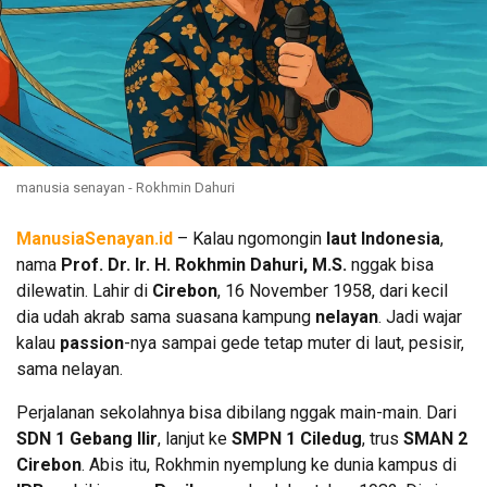
manusia senayan - Rokhmin Dahuri
ManusiaSenayan.id
– Kalau ngomongin
laut Indonesia
,
nama
Prof. Dr. Ir. H. Rokhmin Dahuri, M.S.
nggak bisa
dilewatin. Lahir di
Cirebon
, 16 November 1958, dari kecil
dia udah akrab sama suasana kampung
nelayan
. Jadi wajar
kalau
passion
-nya sampai gede tetap muter di laut, pesisir,
sama nelayan.
Perjalanan sekolahnya bisa dibilang nggak main-main. Dari
SDN 1 Gebang Ilir
, lanjut ke
SMPN 1 Ciledug
, trus
SMAN 2
Cirebon
. Abis itu, Rokhmin nyemplung ke dunia kampus di