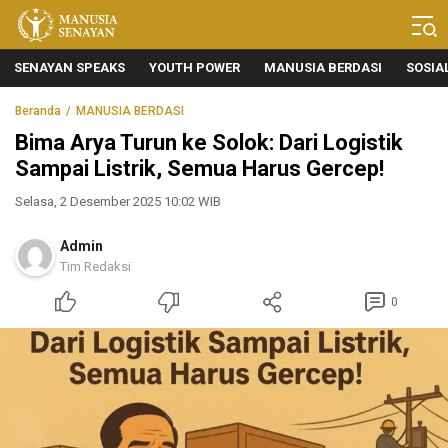
Manusia Senayan
Manusia Bicara, Senayan Bersuara
SENAYAN SPEAKS
YOUTH POWER
MANUSIA BERDASI
SOSIA
Beranda
MANUSIA BERDASI
Bima Arya Turun ke Solok: Dari Logistik
Sampai Listrik, Semua Harus Gercep!
Selasa, 2 Desember 2025 10:02 WIB
Admin
Tim Redaksi
0