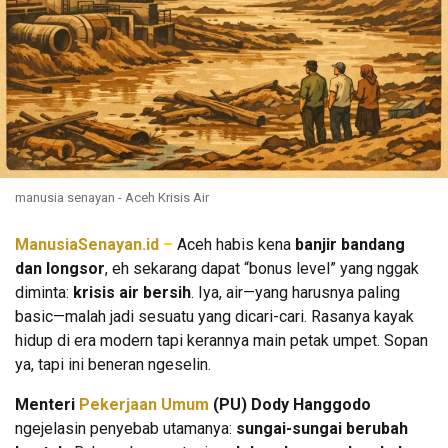
manusia senayan - Aceh Krisis Air
ManusiaSenayan.id
–
Aceh habis kena
banjir bandang
dan longsor
, eh sekarang dapat “bonus level” yang nggak
diminta:
krisis air bersih
. Iya, air—yang harusnya paling
basic—malah jadi sesuatu yang dicari-cari. Rasanya kayak
hidup di era modern tapi kerannya main petak umpet. Sopan
ya, tapi ini beneran ngeselin.
Menteri
Pekerjaan Umum
(PU) Dody Hanggodo
ngejelasin penyebab utamanya:
sungai-sungai berubah