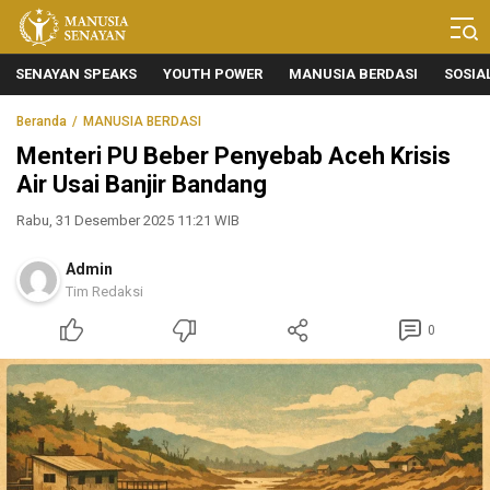
Manusia Senayan
Manusia Bicara, Senayan Bersuara
SENAYAN SPEAKS
YOUTH POWER
MANUSIA BERDASI
SOSIA
Beranda
MANUSIA BERDASI
Menteri PU Beber Penyebab Aceh Krisis
Air Usai Banjir Bandang
Rabu, 31 Desember 2025 11:21 WIB
Admin
Tim Redaksi
0