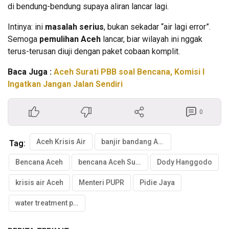
di bendung-bendung supaya aliran lancar lagi.
Intinya: ini
masalah serius
, bukan sekadar “air lagi error”.
Semoga
pemulihan Aceh
lancar, biar wilayah ini nggak
terus-terusan diuji dengan paket cobaan komplit.
Baca Juga :
Aceh Surati PBB soal Bencana, Komisi I
Ingatkan Jangan Jalan Sendiri
0
Aceh Krisis Air
banjir bandang Aceh
Tag:
Bencana Aceh
bencana Aceh Sumut Sumbar
Dody Hanggodo
krisis air Aceh
Menteri PUPR
Pidie Jaya
water treatment plant