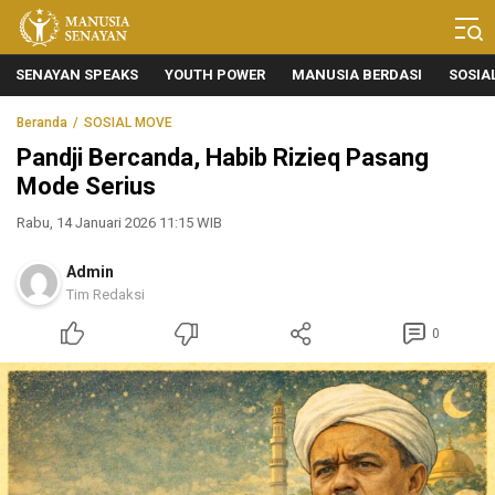
Manusia Senayan
Manusia Bicara, Senayan Bersuara
SENAYAN SPEAKS
YOUTH POWER
MANUSIA BERDASI
SOSIA
Beranda
SOSIAL MOVE
Pandji Bercanda, Habib Rizieq Pasang
Mode Serius
Rabu, 14 Januari 2026 11:15 WIB
Admin
Tim Redaksi
0