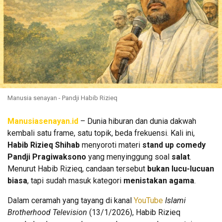
Manusia senayan - Pandji Habib Rizieq
Manusiasenayan.id
– Dunia hiburan dan dunia dakwah
kembali satu frame, satu topik, beda frekuensi. Kali ini,
Habib Rizieq Shihab
menyoroti materi
stand up comedy
Pandji Pragiwaksono
yang menyinggung soal
salat
.
Menurut Habib Rizieq, candaan tersebut
bukan lucu-lucuan
biasa
, tapi sudah masuk kategori
menistakan agama
.
Dalam ceramah yang tayang di kanal
YouTube
Islami
Brotherhood Television
(13/1/2026), Habib Rizieq