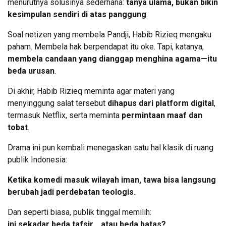
menurutnya solusinya sederhana:
tanya ulama, bukan bikin
kesimpulan sendiri di atas panggung
.
Soal netizen yang membela Pandji, Habib Rizieq mengaku
paham. Membela hak berpendapat itu oke. Tapi, katanya,
membela candaan yang dianggap menghina agama—itu
beda urusan
.
Di akhir, Habib Rizieq meminta agar materi yang
menyinggung salat tersebut
dihapus dari platform digital
,
termasuk Netflix, serta meminta
permintaan maaf dan
tobat
.
Drama ini pun kembali menegaskan satu hal klasik di ruang
publik Indonesia:
Ketika komedi masuk wilayah iman, tawa bisa langsung
berubah jadi perdebatan teologis.
Dan seperti biasa, publik tinggal memilih:
ini sekadar beda tafsir… atau beda batas?