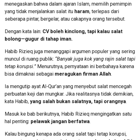
menegaskan bahwa dalam ajaran Islam, memilih pemimpin
yang tidak menjalankan salat itu
haram
, terlepas dari
seberapa pintar, bergelar, atau cakapnya orang tersebut.
Dengan kata lain:
CV boleh kinclong, tapi kalau salat
bolong—gugur di tahap iman.
Habib Rizieq juga menanggapi argumen populer yang sering
muncul di ruang publik:
“Banyak juga kok yang rajin salat tapi
tetap korupsi.”
Menurutnya, pernyataan ini berbahaya karena
bisa dimaknai sebagai
meragukan firman Allah
.
Ia mengutip ayat Al-Qur’an yang menyebut salat mencegah
perbuatan keji dan mungkar. Jika realitasnya tidak demikian,
kata Habib,
yang salah bukan salatnya, tapi orangnya
.
Masuk ke bab berikutnya, Habib Rizieq mengingatkan satu
hal penting:
pelawak jangan berfatwa
.
Kalau bingung kenapa ada orang salat tapi tetap korupsi,