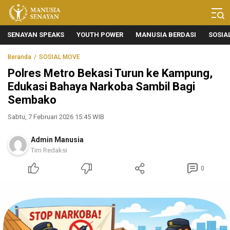
Manusia Senayan
Manusia Bicara, Senayan Bersuara
SENAYAN SPEAKS
YOUTH POWER
MANUSIA BERDASI
SOSIA
Beranda
SOSIAL MOVE
Polres Metro Bekasi Turun ke Kampung,
Edukasi Bahaya Narkoba Sambil Bagi
Sembako
Sabtu, 7 Februari 2026 15:45 WIB
Admin Manusia
Tim Redaksi
0