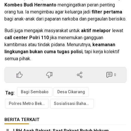
Kombes Budi Hermanto
mengingatkan peran penting
orang tua. Ia mengimbau agar keluarga jadi
filter pertama
bagi anak-anak dari paparan narkoba dan pergaulan berisiko.
Budi juga mengajak masyarakat untuk
aktif melapor
lewat
call center Polri 110
jika menemukan gangguan
kamtibmas atau tindak pidana. Menurutnya,
keamanan
lingkungan bukan cuma tugas polisi
, tapi kerja kolektif
semua pihak.
0
Bagi Sembako
Desa Cikarang
Tag:
Polres Metro Bekasi
Sosialisasi Bahaya Narkoba
BERITA TERKAIT
LBH Anak Rakyat: Saat Rakyat Butuh Hukum,