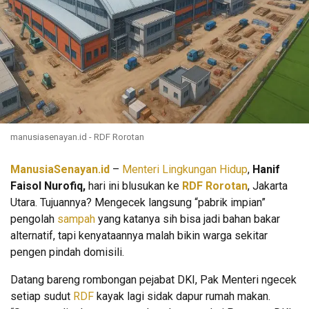
manusiasenayan.id - RDF Rorotan
ManusiaSenayan.id
–
Menteri Lingkungan Hidup
,
Hanif
Faisol Nurofiq,
hari ini blusukan ke
RDF Rorotan
, Jakarta
Utara. Tujuannya? Mengecek langsung “pabrik impian”
pengolah
sampah
yang katanya sih bisa jadi bahan bakar
alternatif, tapi kenyataannya malah bikin warga sekitar
pengen pindah domisili.
Datang bareng rombongan pejabat DKI, Pak Menteri ngecek
setiap sudut
RDF
kayak lagi sidak dapur rumah makan.