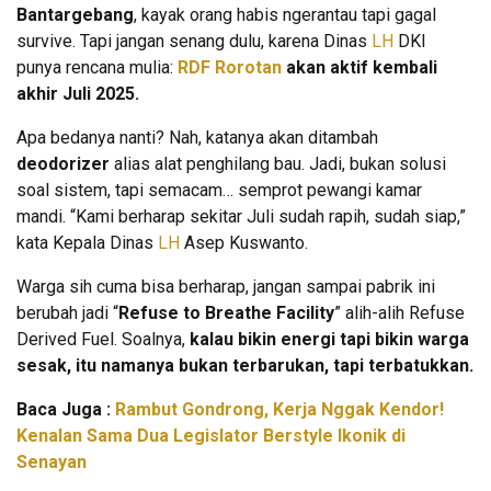
Bantargebang
, kayak orang habis ngerantau tapi gagal
survive. Tapi jangan senang dulu, karena Dinas
LH
DKI
punya rencana mulia:
RDF Rorotan
akan aktif kembali
akhir Juli 2025.
Apa bedanya nanti? Nah, katanya akan ditambah
deodorizer
alias alat penghilang bau. Jadi, bukan solusi
soal sistem, tapi semacam… semprot pewangi kamar
mandi. “Kami berharap sekitar Juli sudah rapih, sudah siap,”
kata Kepala Dinas
LH
Asep Kuswanto.
Warga sih cuma bisa berharap, jangan sampai pabrik ini
berubah jadi “
Refuse to Breathe Facility
” alih-alih Refuse
Derived Fuel. Soalnya,
kalau bikin energi tapi bikin warga
sesak, itu namanya bukan terbarukan, tapi terbatukkan.
Baca Juga :
Rambut Gondrong, Kerja Nggak Kendor!
Kenalan Sama Dua Legislator Berstyle Ikonik di
Senayan