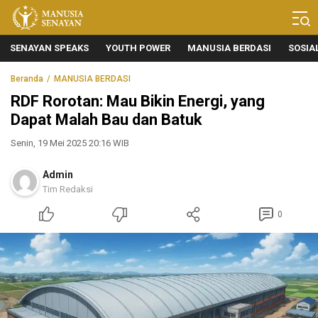
Manusia Senayan
Manusia Bicara, Senayan Bersuara
SENAYAN SPEAKS
YOUTH POWER
MANUSIA BERDASI
SOSIA
Beranda
MANUSIA BERDASI
RDF Rorotan: Mau Bikin Energi, yang
Dapat Malah Bau dan Batuk
Senin, 19 Mei 2025 20:16 WIB
Admin
Tim Redaksi
0