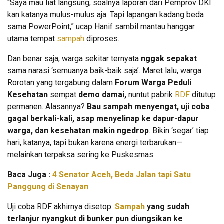
“Saya mau liat langsung, soalnya laporan dari Pemprov DKI
kan katanya mulus-mulus aja. Tapi lapangan kadang beda
sama PowerPoint,” ucap Hanif sambil mantau hanggar
utama tempat
sampah
diproses.
Dan benar saja, warga sekitar ternyata
nggak sepakat
sama narasi ‘semuanya baik-baik saja’. Maret lalu, warga
Rorotan yang tergabung dalam
Forum Warga Peduli
Kesehatan
sempat
demo damai,
nuntut pabrik
RDF
ditutup
permanen. Alasannya?
Bau sampah menyengat, uji coba
gagal berkali-kali, asap menyelinap ke dapur-dapur
warga, dan kesehatan makin ngedrop
. Bikin ‘segar’ tiap
hari, katanya, tapi bukan karena energi terbarukan—
melainkan terpaksa sering ke Puskesmas.
Baca Juga :
4 Senator Aceh, Beda Jalan tapi Satu
Panggung di Senayan
Uji coba RDF akhirnya disetop.
Sampah
yang sudah
terlanjur nyangkut di bunker pun diungsikan ke