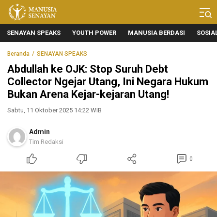
Manusia Senayan
Manusia Bicara, Senayan Bersuara
SENAYAN SPEAKS
YOUTH POWER
MANUSIA BERDASI
SOSIA
Beranda
SENAYAN SPEAKS
Abdullah ke OJK: Stop Suruh Debt
Collector Ngejar Utang, Ini Negara Hukum
Bukan Arena Kejar-kejaran Utang!
Sabtu, 11 Oktober 2025 14:22 WIB
Admin
Tim Redaksi
0