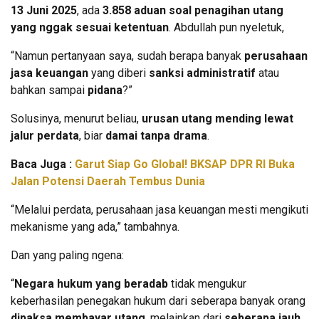
13 Juni 2025
, ada
3.858 aduan soal penagihan utang
yang nggak sesuai ketentuan
. Abdullah pun nyeletuk,
“Namun pertanyaan saya, sudah berapa banyak
perusahaan
jasa keuangan
yang diberi
sanksi administratif
atau
bahkan sampai
pidana
?”
Solusinya, menurut beliau,
urusan utang mending lewat
jalur perdata
, biar
damai tanpa drama
.
Baca Juga :
Garut Siap Go Global! BKSAP DPR RI Buka
Jalan Potensi Daerah Tembus Dunia
“Melalui perdata, perusahaan jasa keuangan mesti mengikuti
mekanisme yang ada,” tambahnya.
Dan yang paling ngena:
“
Negara hukum yang beradab
tidak mengukur
keberhasilan penegakan hukum dari seberapa banyak orang
dipaksa membayar utang
, melainkan dari
seberapa jauh