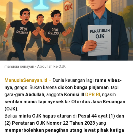
manusia senayan - Abdullah ke OJK
ManusiaSenayan.id
–
Dunia keuangan lagi
rame vibes-
nya
, gengs. Bukan karena
diskon bunga pinjaman
, tapi
gara-gara
Abdullah
, anggota
Komisi III
DPR RI
, ngasih
sentilan manis tapi nyesek
ke
Otoritas Jasa Keuangan
(OJK)
.
Beliau
minta OJK hapus aturan
di
Pasal 44 ayat (1) dan
(2) Peraturan OJK Nomor 22 Tahun 2023
yang
memperbolehkan penagihan utang lewat pihak ketiga