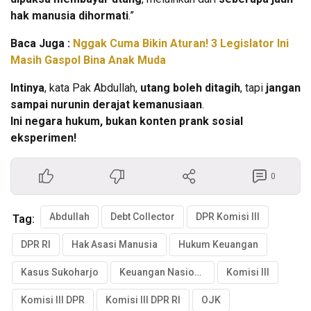
hak manusia dihormati
.”
Baca Juga :
Nggak Cuma Bikin Aturan! 3 Legislator Ini
Masih Gaspol Bina Anak Muda
Intinya
, kata Pak Abdullah,
utang boleh ditagih
, tapi
jangan
sampai nurunin derajat kemanusiaan
.
Ini negara hukum, bukan konten prank sosial
eksperimen!
0
Abdullah
Debt Collector
DPR Komisi III
Tag:
DPR RI
Hak Asasi Manusia
Hukum Keuangan
Kasus Sukoharjo
Keuangan Nasional
Komisi III
Komisi III DPR
Komisi III DPR RI
OJK