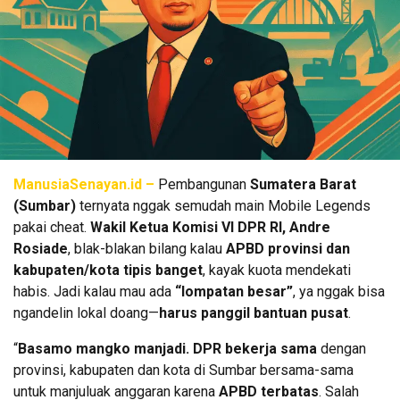
ManusiaSenayan.id –
Pembangunan
Sumatera Barat
(Sumbar)
ternyata nggak semudah main Mobile Legends
pakai cheat.
Wakil Ketua Komisi VI DPR RI, Andre
Rosiade
, blak-blakan bilang kalau
APBD provinsi dan
kabupaten/kota tipis banget
, kayak kuota mendekati
habis. Jadi kalau mau ada
“lompatan besar”
, ya nggak bisa
ngandelin lokal doang—
harus panggil bantuan pusat
.
“
Basamo mangko manjadi. DPR bekerja sama
dengan
provinsi, kabupaten dan kota di Sumbar bersama-sama
untuk manjuluak anggaran karena
APBD terbatas
. Salah