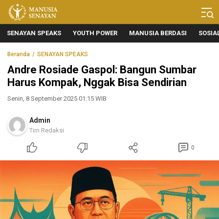
Manusia Senayan
Manusia Bicara, Senayan Bersuara
SENAYAN SPEAKS
YOUTH POWER
MANUSIA BERDASI
SOSIA
Beranda
SENAYAN SPEAKS
Andre Rosiade Gaspol: Bangun Sumbar
Harus Kompak, Nggak Bisa Sendirian
Senin, 8 September 2025 01:15 WIB
Admin
Tim Redaksi
0