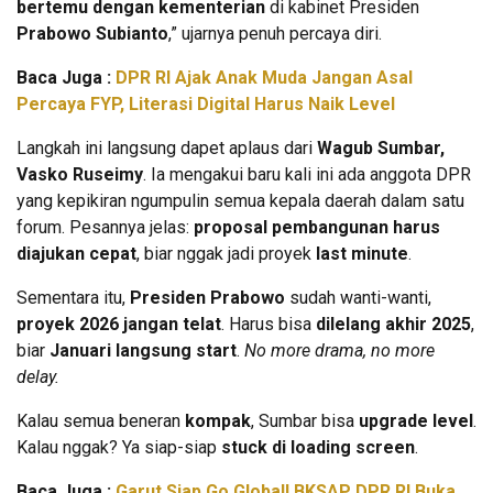
bertemu dengan kementerian
di kabinet Presiden
Prabowo Subianto
,” ujarnya penuh percaya diri.
Baca Juga :
DPR RI Ajak Anak Muda Jangan Asal
Percaya FYP, Literasi Digital Harus Naik Level
Langkah ini langsung dapet aplaus dari
Wagub Sumbar,
Vasko Ruseimy
. Ia mengakui baru kali ini ada anggota DPR
yang kepikiran ngumpulin semua kepala daerah dalam satu
forum. Pesannya jelas:
proposal pembangunan harus
diajukan cepat
, biar nggak jadi proyek
last minute
.
Sementara itu,
Presiden Prabowo
sudah wanti-wanti,
proyek 2026 jangan telat
. Harus bisa
dilelang akhir 2025
,
biar
Januari langsung start
.
No more drama, no more
delay.
Kalau semua beneran
kompak
, Sumbar bisa
upgrade level
.
Kalau nggak? Ya siap-siap
stuck di loading screen
.
Baca Juga :
Garut Siap Go Global! BKSAP DPR RI Buka