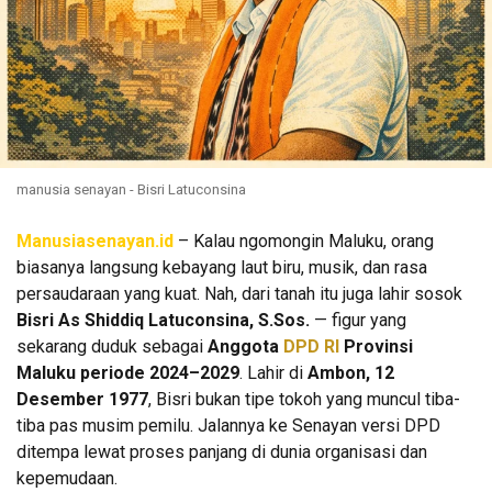
manusia senayan - Bisri Latuconsina
Manusiasenayan.id
– Kalau ngomongin Maluku, orang
biasanya langsung kebayang laut biru, musik, dan rasa
persaudaraan yang kuat. Nah, dari tanah itu juga lahir sosok
Bisri As Shiddiq Latuconsina, S.Sos.
— figur yang
sekarang duduk sebagai
Anggota
DPD RI
Provinsi
Maluku periode 2024–2029
. Lahir di
Ambon, 12
Desember 1977
, Bisri bukan tipe tokoh yang muncul tiba-
tiba pas musim pemilu. Jalannya ke Senayan versi DPD
ditempa lewat proses panjang di dunia organisasi dan
kepemudaan.