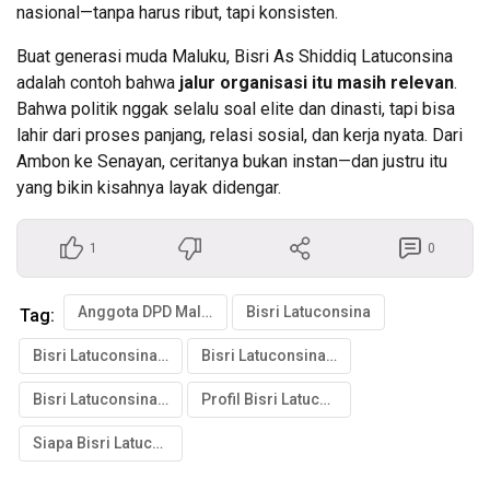
nasional—tanpa harus ribut, tapi konsisten.
Buat generasi muda Maluku, Bisri As Shiddiq Latuconsina
adalah contoh bahwa
jalur organisasi itu masih relevan
.
Bahwa politik nggak selalu soal elite dan dinasti, tapi bisa
lahir dari proses panjang, relasi sosial, dan kerja nyata. Dari
Ambon ke Senayan, ceritanya bukan instan—dan justru itu
yang bikin kisahnya layak didengar.
1
0
Anggota DPD Maluku
Bisri Latuconsina
Tag:
Bisri Latuconsina anak siapa
Bisri Latuconsina DPD
Bisri Latuconsina Maluku
Profil Bisri Latuconsina
Siapa Bisri Latuconsina