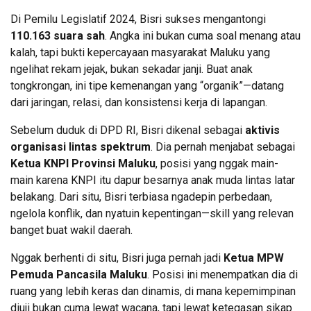
Di Pemilu Legislatif 2024, Bisri sukses mengantongi
110.163 suara sah
. Angka ini bukan cuma soal menang atau
kalah, tapi bukti kepercayaan masyarakat Maluku yang
ngelihat rekam jejak, bukan sekadar janji. Buat anak
tongkrongan, ini tipe kemenangan yang “organik”—datang
dari jaringan, relasi, dan konsistensi kerja di lapangan.
Sebelum duduk di DPD RI, Bisri dikenal sebagai
aktivis
organisasi lintas spektrum
. Dia pernah menjabat sebagai
Ketua KNPI Provinsi Maluku
, posisi yang nggak main-
main karena KNPI itu dapur besarnya anak muda lintas latar
belakang. Dari situ, Bisri terbiasa ngadepin perbedaan,
ngelola konflik, dan nyatuin kepentingan—skill yang relevan
banget buat wakil daerah.
Nggak berhenti di situ, Bisri juga pernah jadi
Ketua MPW
Pemuda Pancasila Maluku
. Posisi ini menempatkan dia di
ruang yang lebih keras dan dinamis, di mana kepemimpinan
diuji bukan cuma lewat wacana, tapi lewat ketegasan sikap