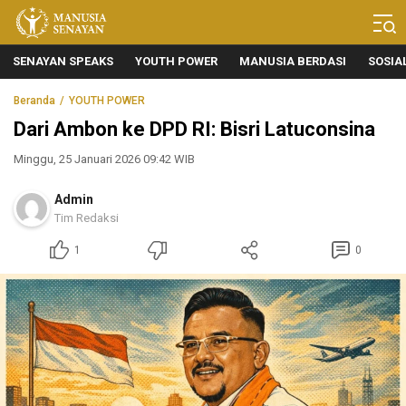
Manusia Senayan
Manusia Bicara, Senayan Bersuara
SENAYAN SPEAKS
YOUTH POWER
MANUSIA BERDASI
SOSIA
Beranda
YOUTH POWER
Dari Ambon ke DPD RI: Bisri Latuconsina
Minggu, 25 Januari 2026 09:42 WIB
Admin
Tim Redaksi
1
0