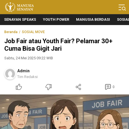
Manusia Senayan
Manusia Bicara, Senayan Bersuara
SENAYAN SPEAKS
YOUTH POWER
MANUSIA BERDASI
SOSIA
Beranda
SOSIAL MOVE
Job Fair atau Youth Fair? Pelamar 30+
Cuma Bisa Gigit Jari
Sabtu, 24 Mei 2025 09:22 WIB
Admin
Tim Redaksi
0