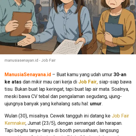
manusiasenayan.id - Job Fair
ManusiaSenayana.id
– Buat kamu yang udah umur
30-an
ke atas
dan mikir mau cari kerja di
Job Fair,
siap-siap bawa
tisu. Bukan buat lap keringat, tapi buat lap air mata. Soalnya,
meski bawa CV tebal dan pengalaman segudang, ujung-
ujungnya banyak yang kehalang satu hal:
umur
.
Wulan (30), misalnya. Cewek tangguh ini datang ke
Job Fair
Kemnaker
, Jumat (23/5), dengan semangat dan harapan.
Tapi begitu tanya-tanya di booth perusahaan, langsung