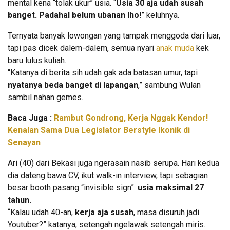
mental kena “tolak ukur” usia. “
Usia 30 aja udah susah
banget. Padahal belum ubanan lho!
” keluhnya.
Ternyata banyak lowongan yang tampak menggoda dari luar,
tapi pas dicek dalem-dalem, semua nyari
anak muda
kek
baru lulus kuliah.
“Katanya di berita sih udah gak ada batasan umur, tapi
nyatanya beda banget di lapangan
,” sambung Wulan
sambil nahan gemes.
Baca Juga :
Rambut Gondrong, Kerja Nggak Kendor!
Kenalan Sama Dua Legislator Berstyle Ikonik di
Senayan
Ari (40) dari Bekasi juga ngerasain nasib serupa. Hari kedua
dia dateng bawa CV, ikut walk-in interview, tapi sebagian
besar booth pasang “invisible sign”:
usia maksimal 27
tahun.
“Kalau udah 40-an,
kerja aja susah
, masa disuruh jadi
Youtuber?” katanya, setengah ngelawak setengah miris.