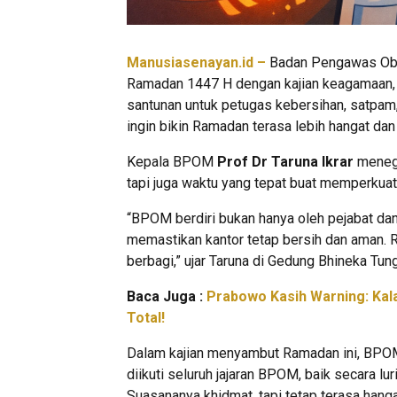
Manusiasenayan.id –
Badan Pengawas Oba
Ramadan 1447 H dengan kajian keagamaan, t
santunan untuk petugas kebersihan, satpam, 
ingin bikin Ramadan terasa lebih hangat da
Kepala BPOM
Prof Dr Taruna Ikrar
menega
tapi juga waktu yang tepat buat memperkuat
“BPOM berdiri bukan hanya oleh pejabat dan 
memastikan kantor tetap bersih dan aman. 
berbagi,” ujar Taruna di Gedung Bhineka Tun
Baca Juga :
Prabowo Kasih Warning: Kala
Total!
Dalam kajian menyambut Ramadan ini, BPO
diikuti seluruh jajaran BPOM, baik secara lu
Suasananya khidmat, tapi tetap terasa han