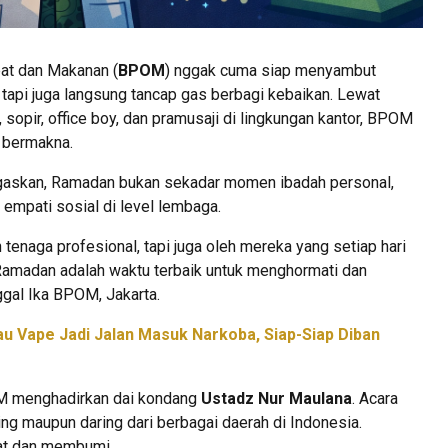
t dan Makanan (
BPOM
) nggak cuma siap menyambut
api juga langsung tancap gas berbagi kebaikan. Lewat
sopir, office boy, dan pramusaji di lingkungan kantor, BPOM
n bermakna.
skan, Ramadan bukan sekadar momen ibadah personal,
 empati sosial di level lembaga.
tenaga profesional, tapi juga oleh mereka yang setiap hari
Ramadan adalah waktu terbaik untuk menghormati dan
ggal Ika BPOM, Jakarta.
u Vape Jadi Jalan Masuk Narkoba, Siap-Siap Diban
M menghadirkan dai kondang
Ustadz Nur Maulana
. Acara
ring maupun daring dari berbagai daerah di Indonesia.
gat dan membumi.