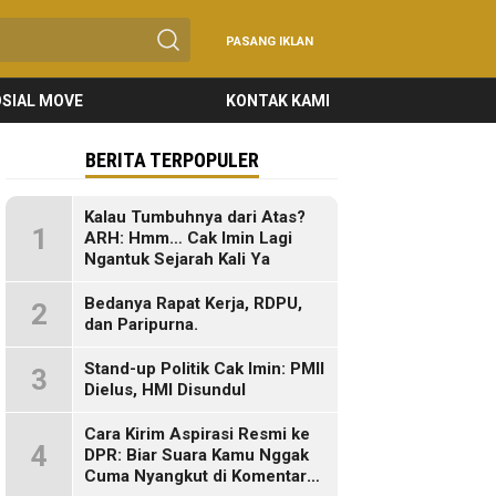
PASANG IKLAN
SIAL MOVE
KONTAK KAMI
BERITA TERPOPULER
Kalau Tumbuhnya dari Atas?
1
ARH: Hmm… Cak Imin Lagi
Ngantuk Sejarah Kali Ya
Bedanya Rapat Kerja, RDPU,
2
dan Paripurna.
Stand-up Politik Cak Imin: PMII
3
Dielus, HMI Disundul
Cara Kirim Aspirasi Resmi ke
4
DPR: Biar Suara Kamu Nggak
Cuma Nyangkut di Komentar