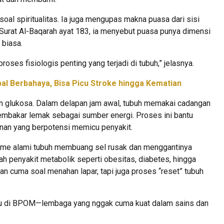
soal spiritualitas. Ia juga mengupas makna puasa dari sisi
Surat Al-Baqarah ayat 183, ia menyebut puasa punya dimensi
 biasa.
proses fisiologis penting yang terjadi di tubuh,” jelasnya.
l Berbahaya, Bisa Picu Stroke hingga Kematian
an glukosa. Dalam delapan jam awal, tubuh memakai cadangan
 membakar lemak sebagai sumber energi. Proses ini bantu
nan yang berpotensi memicu penyakit.
isme alami tubuh membuang sel rusak dan menggantinya
h penyakit metabolik seperti obesitas, diabetes, hingga
kan cuma soal menahan lapar, tapi juga proses “reset” tubuh
baru di BPOM—lembaga yang nggak cuma kuat dalam sains dan