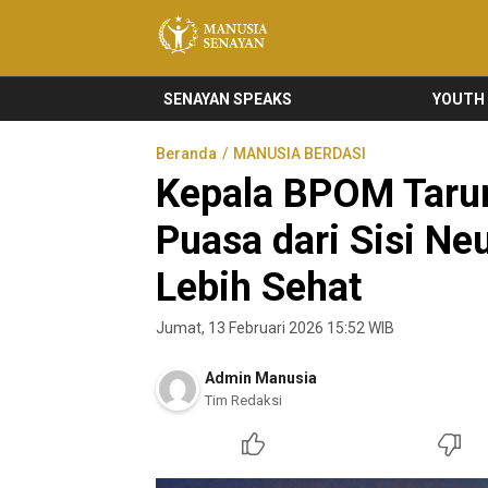
Manusia Senayan
Manusia Bicara, Senayan Bersuara
SENAYAN SPEAKS
YOUTH
Beranda
MANUSIA BERDASI
Kepala BPOM Tarun
Puasa dari Sisi Ne
Lebih Sehat
Jumat, 13 Februari 2026 15:52 WIB
Admin Manusia
Tim Redaksi