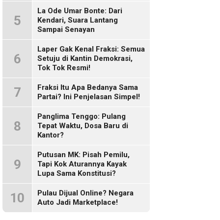
Sosmed!
La Ode Umar Bonte: Dari
5
Kendari, Suara Lantang
Sampai Senayan
Laper Gak Kenal Fraksi: Semua
6
Setuju di Kantin Demokrasi,
Tok Tok Resmi!
Fraksi Itu Apa Bedanya Sama
7
Partai? Ini Penjelasan Simpel!
Panglima Tenggo: Pulang
8
Tepat Waktu, Dosa Baru di
Kantor?
Putusan MK: Pisah Pemilu,
9
Tapi Kok Aturannya Kayak
Lupa Sama Konstitusi?
Pulau Dijual Online? Negara
10
Auto Jadi Marketplace!