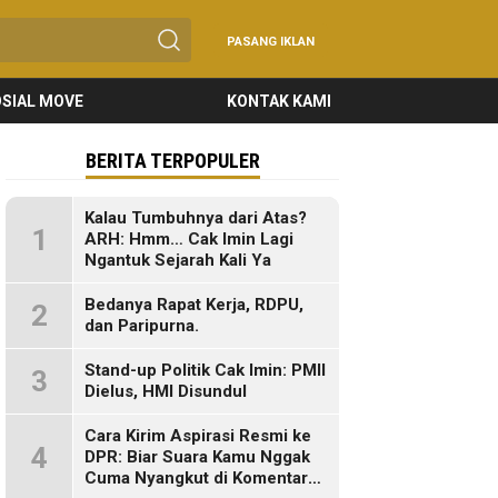
PASANG IKLAN
SIAL MOVE
KONTAK KAMI
BERITA TERPOPULER
Kalau Tumbuhnya dari Atas?
1
ARH: Hmm… Cak Imin Lagi
Ngantuk Sejarah Kali Ya
Bedanya Rapat Kerja, RDPU,
2
dan Paripurna.
Stand-up Politik Cak Imin: PMII
3
Dielus, HMI Disundul
Cara Kirim Aspirasi Resmi ke
4
DPR: Biar Suara Kamu Nggak
Cuma Nyangkut di Komentar