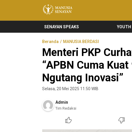
Manusia Senayan
Manusia Bicara, Senayan Bersuara
SENAYAN SPEAKS
YOUTH
Beranda
MANUSIA BERDASI
Menteri PKP Curha
“APBN Cuma Kuat 9
Ngutang Inovasi”
Selasa, 20 Mei 2025 11:50 WIB
Admin
Tim Redaksi