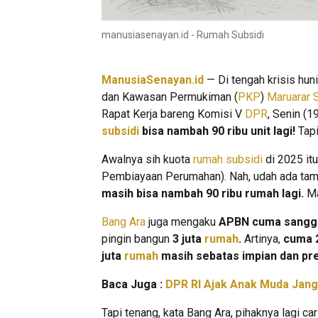
manusiasenayan.id - Rumah Subsidi
ManusiaSenayan.id
— Di tengah krisis hu
dan Kawasan Permukiman (
PKP
)
Maruarar S
Rapat Kerja bareng Komisi V
DPR
, Senin (
subsidi
bisa nambah 90 ribu unit lagi!
Tapi
Awalnya sih kuota
rumah subsidi
di 2025 it
Pembiayaan Perumahan). Nah, udah ada tamba
masih bisa nambah 90 ribu rumah lagi.
Ma
Bang Ara
juga mengaku
APBN cuma sanggu
pingin bangun
3 juta
rumah
.
Artinya,
cuma 2
juta
rumah
masih sebatas impian dan pr
Baca Juga :
DPR RI Ajak Anak Muda Janga
Tapi tenang, kata Bang Ara, pihaknya lagi car