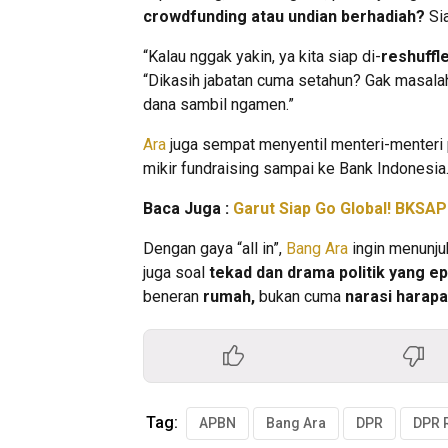
crowdfunding atau undian berhadiah?
Sia
“Kalau nggak yakin, ya kita siap di-
reshuffl
“Dikasih jabatan cuma setahun? Gak masalah. Y
dana sambil ngamen.”
Ara
juga sempat menyentil menteri-menteri p
mikir fundraising sampai ke Bank Indonesia
Baca Juga :
Garut Siap Go Global! BKSA
Dengan gaya “all in”,
Bang Ara
ingin menunju
juga soal
tekad dan drama politik yang ep
beneran
rumah,
bukan cuma
narasi harap
Tag:
APBN
Bang Ara
DPR
DPR 