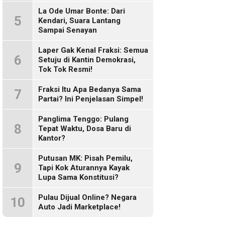
Sosmed!
La Ode Umar Bonte: Dari
5
Kendari, Suara Lantang
Sampai Senayan
Laper Gak Kenal Fraksi: Semua
6
Setuju di Kantin Demokrasi,
Tok Tok Resmi!
Fraksi Itu Apa Bedanya Sama
7
Partai? Ini Penjelasan Simpel!
Panglima Tenggo: Pulang
8
Tepat Waktu, Dosa Baru di
Kantor?
Putusan MK: Pisah Pemilu,
9
Tapi Kok Aturannya Kayak
Lupa Sama Konstitusi?
Pulau Dijual Online? Negara
10
Auto Jadi Marketplace!