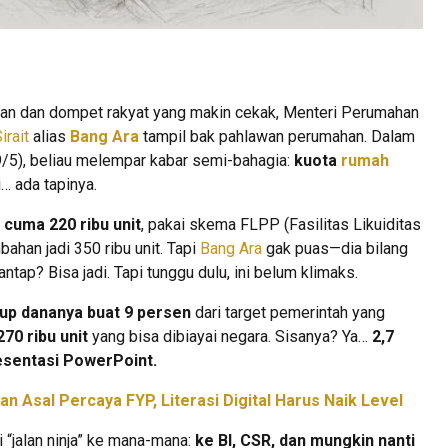
nian dan dompet rakyat yang makin cekak, Menteri Perumahan
irait
alias
Bang Ara
tampil bak pahlawan perumahan. Dalam
19/5), beliau melempar kabar semi-bahagia:
kuota
rumah
… ada tapinya.
u
cuma 220 ribu unit
, pakai skema FLPP (Fasilitas Likuiditas
han jadi 350 ribu unit. Tapi
Bang Ara
gak puas—dia bilang
ntap? Bisa jadi. Tapi tunggu dulu, ini belum klimaks.
p dananya buat 9 persen
dari target pemerintah yang
70 ribu unit
yang bisa dibiayai negara. Sisanya? Ya…
2,7
esentasi PowerPoint.
n Asal Percaya FYP, Literasi Digital Harus Naik Level
i “jalan ninja” ke mana-mana:
ke BI, CSR, dan mungkin nanti