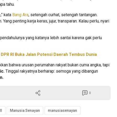
pa tahu.
e
,” kata
Bang Ara
, setengah curhat, setengah tantangan.
ang penting kerja keras, jujur, transparan. Kalau perlu, nyari
endahulunya yang katanya lebih santai karena gak perlu
.
P DPR RI Buka Jalan Potensi Daerah Tembus Dunia
kkan bahwa urusan perumahan rakyat bukan cuma angka, tapi
ic.
Tinggal rakyatnya berharap: semoga yang dibangun
an.
0
RI
Manusia Senayan
manusiasenayan