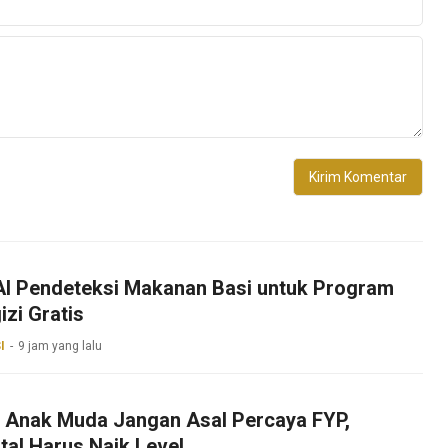
 AI Pendeteksi Makanan Basi untuk Program
zi Gratis
I
9 jam yang lalu
k Anak Muda Jangan Asal Percaya FYP,
ital Harus Naik Level