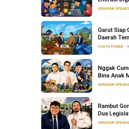
SENAYAN SPEAKS
Garut Siap 
Daerah Tem
YOUTH POWER
9
Nggak Cuma 
Bina Anak 
SENAYAN SPEAKS
Rambut Gon
Dua Legisla
SENAYAN SPEAKS